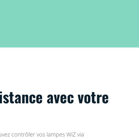
istance avec votre
.
vez contrôler vos lampes WiZ via