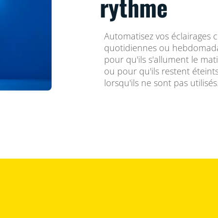
rythme
Automatisez vos éclairages 
quotidiennes ou hebdomadai
pour qu'ils s'allument le mat
ou pour qu'ils restent étein
lorsqu'ils ne sont pas utilisés