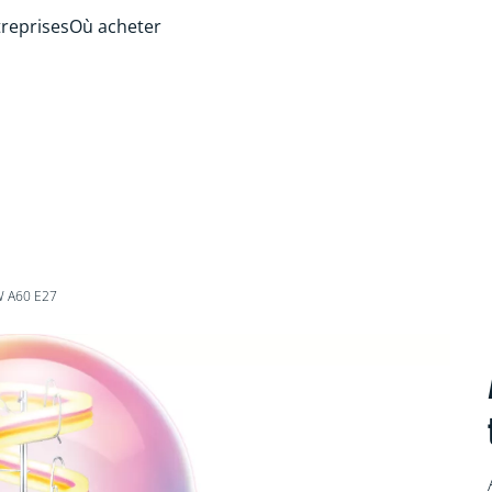
treprises
Où acheter
W A60 E27