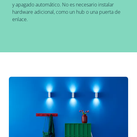
y apagado automático. No es necesario instalar
hardware adicional, como un hub o una puerta de
enlace.