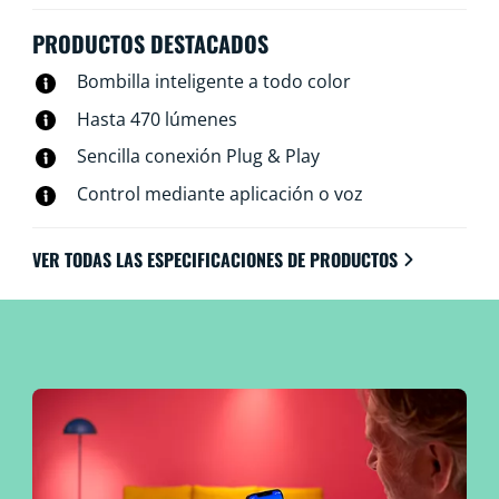
ahorro energético de las bombillas LED. Se pueden
controlar mediante Wi-Fi, por supuesto, con la
PRODUCTOS DESTACADOS
aplicación WiZ, el mando a distancia WiZ o la voz.
Bombilla inteligente a todo color
Hasta 470 lúmenes
Sencilla conexión Plug & Play
Control mediante aplicación o voz
VER TODAS LAS ESPECIFICACIONES DE PRODUCTOS