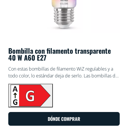
Bombilla con filamento transparente
40 W A60 E27
Con estas bombillas de filamento WiZ regulables y a
todo color, lo estándar deja de serlo. Las bombillas de
filamento WiZ añaden un toque decorativo incluso
cuando están apagadas, pero son realmente atractivas
al encenderlas. Millones de colores y tonos de blanco,
desde el más cálido al más frío, todo ello con la forma
de bombilla que ya conoces y que tanto te gusta.
Disfruta del aspecto clásico de las bombillas
DÓNDE COMPRAR
incandescentes vintage y aprovecha las ventajas de