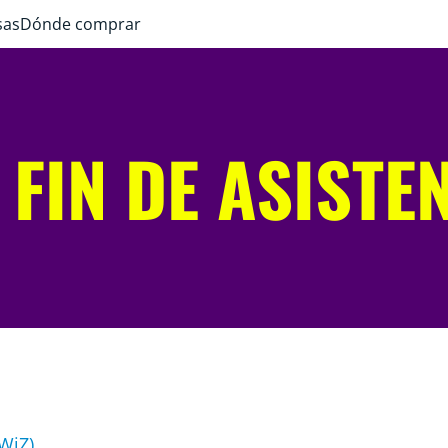
sas
Dónde comprar
 FIN DE ASISTE
 WiZ)