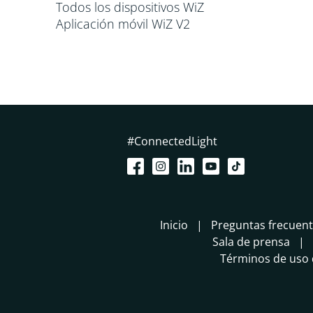
Todos los dispositivos WiZ
Aplicación móvil WiZ V2
#ConnectedLight
Inicio
Preguntas frecuen
Sala de prensa
Términos de uso d