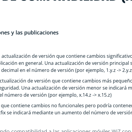
ones y las publicaciones
 actualización de versión que contiene cambios significativo
aplicación en general. Una actualización de versión princip
decimal en el número de versión (por ejemplo, 1.y.z -> 2.y.z
actualización de versión que contiene cambios más pequeños
 seguridad. Una actualización de versión menor se indicar
l número de versión (por ejemplo, x.14.z -> x.15.z)
ón que contiene cambios no funcionales pero podría contene
tfix se indicará mediante un aumento del número de versió
dando compatibilidad a las aplicaciones móviles WiZ co