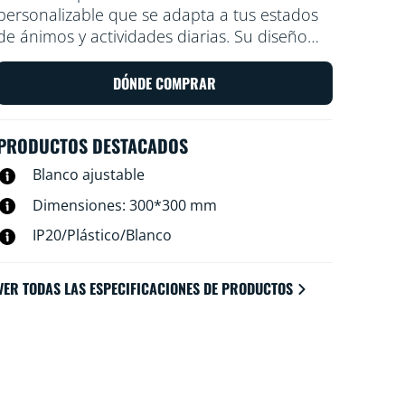
personalizable que se adapta a tus estados
de ánimos y actividades diarias. Su diseño
discreto y de fácil instalación te permiten
adaptar la iluminación de tus espacios de
DÓNDE COMPRAR
manera cómoda y que se adapta a tus
rincones preferidos.
PRODUCTOS DESTACADOS
Blanco ajustable
Dimensiones: 300*300 mm
IP20/Plástico/Blanco
VER TODAS LAS ESPECIFICACIONES DE PRODUCTOS