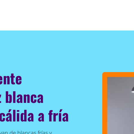
ente
z blanca
cálida a fría
an de blancas frías y