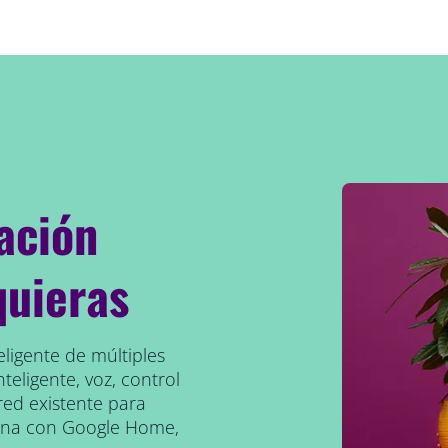
ación
quieras
eligente de múltiples
teligente, voz, control
red existente para
iona con Google Home,