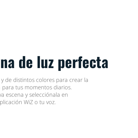
na de luz perfecta
 de distintos colores para crear la
 para tus momentos diarios.
a escena y selecciónala en
licación WiZ o tu voz.