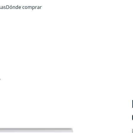
sas
Dónde comprar
W