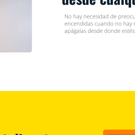
No hay necesidad de preocup
encendidas cuando no hay 
apágalas desde donde estés, 