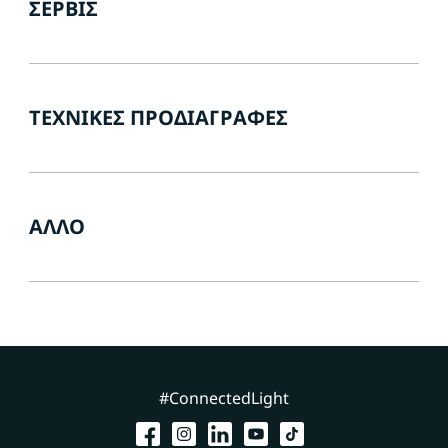
ΣΈΡΒΙΣ
ΤΕΧΝΙΚΈΣ ΠΡΟΔΙΑΓΡΑΦΈΣ
ΆΛΛΟ
#ConnectedLight