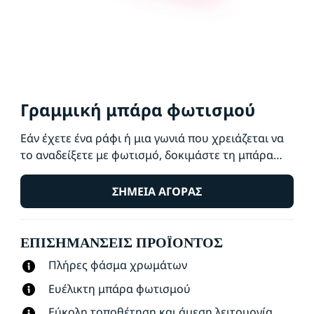
Γραμμική μπάρα φωτισμού
Εάν έχετε ένα ράφι ή μια γωνιά που χρειάζεται να
το αναδείξετε με φωτισμό, δοκιμάστε τη μπάρα
φωτισμού. Αυτή η λεπτή μπάρα παρέχει πολλά
χρώματα και τοποθετείται εύκολα σε μικρούς
ΣΗΜΕΊΑ ΑΓΟΡΆΣ
χώρους. Απλώς τοποθετήστε το σε μία από τις
πλευρές του για να ρυθμίσετε τη γωνία φωτισμού.
ΕΠΙΣΗΜΆΝΣΕΙΣ ΠΡΟΪΌΝΤΟΣ
Προτιμάτε φωτισμό σε μεγαλύτερο μήκος;
Συνδέστε μια δεύτερη μπάρα για να διπλασιάσετε
Πλήρες φάσμα χρωμάτων
το εφέ φωτισμού.
Ευέλικτη μπάρα φωτισμού
Εύκολη τοποθέτηση και άμεση λειτουργία