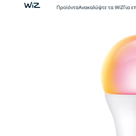
Προϊόντα
Ανακαλύψτε τα WiZ
Για ε