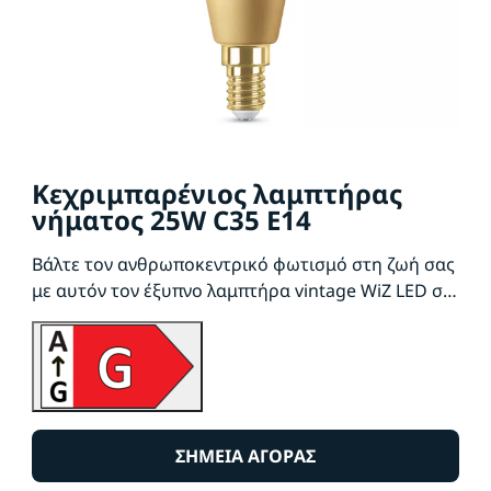
Κεχριμπαρένιος λαμπτήρας
νήματος 25W C35 E14
Βάλτε τον ανθρωποκεντρικό φωτισμό στη ζωή σας
με αυτόν τον έξυπνο λαμπτήρα vintage WiZ LED σε
σχήμα κεριού. Κλασσική εμφάνιση με πορτοκαλί
επίστρωση – η τέλεια επιλογή για διακοσμητικά
φωτιστικά με μεσαία υποδοχή E14. Επιλέξτε από
διαφορετικές αποχρώσεις θερμού έως ψυχρού
λευκού για να δημιουργήσετε την καλύτερη
ατμόσφαιρα. Μπορείτε να ρυθμίσετε το
ΣΗΜΕΊΑ ΑΓΟΡΆΣ
πρόγραμμα για να ανάβετε και να σβήνετε τα φώτα