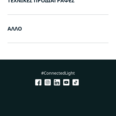
ΤΕΧΝΙΚΈΣ ΠΡΟΔΙΑΓΡΑΦΈΣ
ΆΛΛΟ
#ConnectedLight