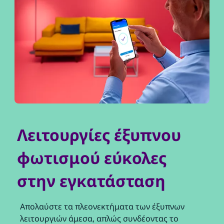
Λειτουργίες έξυπνου
φωτισμού εύκολες
στην εγκατάσταση
Απολαύστε τα πλεονεκτήματα των έξυπνων
λειτουργιών άμεσα, απλώς συνδέοντας το