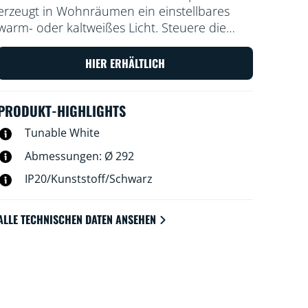
erzeugt in Wohnräumen ein einstellbares
warm- oder kaltweißes Licht. Steuere die
Leuchte mit der WiZ App oder Deiner
Stimme, um das Licht zu dimmen oder heller
HIER ERHÄLTLICH
einzustellen, oder nutze in der WLAN-
Einrichtung voreingestellte Lichtmodi.
PRODUKT-HIGHLIGHTS
Tunable White
Abmessungen: Ø 292
IP20/Kunststoff/Schwarz
ALLE TECHNISCHEN DATEN ANSEHEN