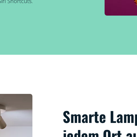
ri Shortcuts.
Smarte Lam
jedem Ort a