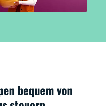
pen bequem von
us steuern