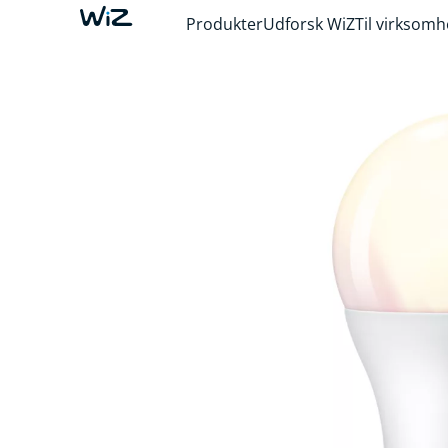
Produkter
Udforsk WiZ
Til virksom