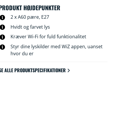
Fi-forbindelse uden behov for ekstra udstyr.
PRODUKT HØJDEPUNKTER
2 x A60 pære, E27
Hvidt og farvet lys
Kræver Wi-Fi for fuld funktionalitet
Styr dine lyskilder med WiZ appen, uanset
hvor du er
SE ALLE PRODUKTSPECIFIKATIONER