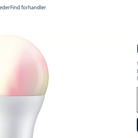
heder
Find forhandler