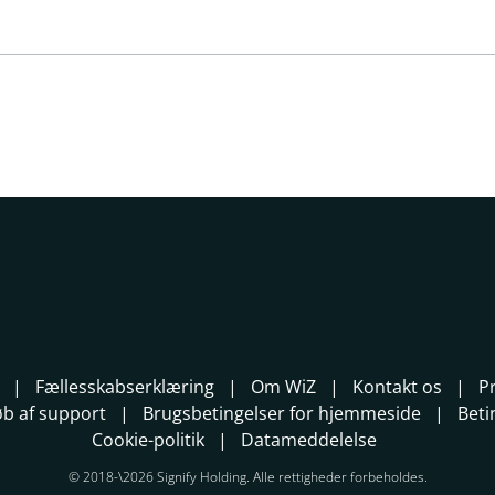
Fællesskabserklæring
Om WiZ
Kontakt os
P
løb af support
Brugsbetingelser for hjemmeside
Beti
Cookie-politik
Datameddelelse
© 2018-\2026 Signify Holding. Alle rettigheder forbeholdes.