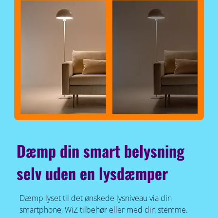
Dæmp din smart belysning
selv uden en lysdæmper
Dæmp lyset til det ønskede lysniveau via din
smartphone, WiZ tilbehør eller med din stemme.