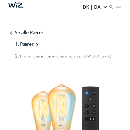
DK | DA
Se alle Pærer
Pærer
Filament pære Filament pære ravfarvet 50 W ST64 E27 x2