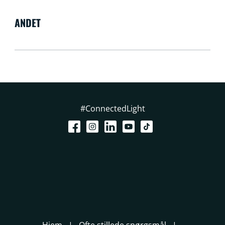
ANDET
#ConnectedLight
Hjem
Ofte stillede spørgsmål