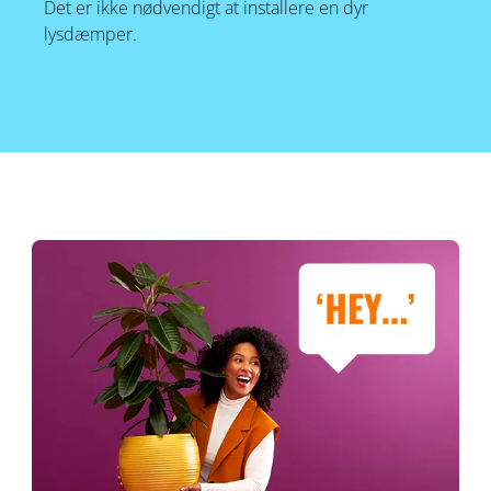
Det er ikke nødvendigt at installere en dyr
lysdæmper.