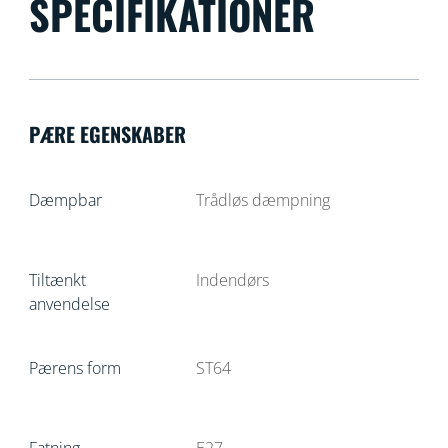
SPECIFIKATIONER
PÆRE EGENSKABER
Dæmpbar
Trådløs dæmpning
Tiltænkt
Indendørs
anvendelse
Pærens form
ST64
Fatning
E27