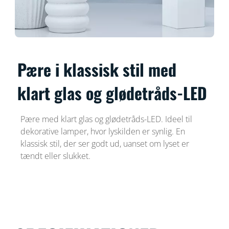
Pære i klassisk stil med
klart glas og glødetråds-LED
Pære med klart glas og glødetråds-LED. Ideel til
dekorative lamper, hvor lyskilden er synlig. En
klassisk stil, der ser godt ud, uanset om lyset er
tændt eller slukket.