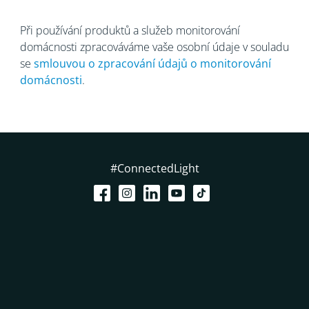
Při používání produktů a služeb monitorování
domácnosti zpracováváme vaše osobní údaje v souladu
se
smlouvou o zpracování údajů
o monitorování
domácnosti
.
#ConnectedLight