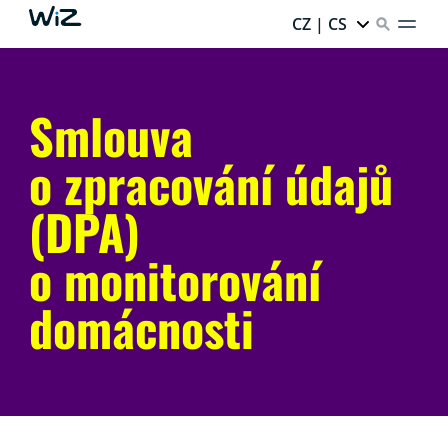
CZ | CS
Smlouva
o zpracování údajů
(DPA)
o monitorování
domácnosti