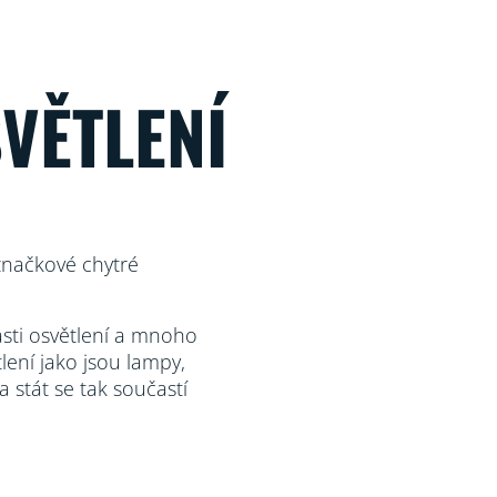
VĚTLENÍ
značkové chytré
asti osvětlení a mnoho
tlení jako jsou lampy,
a stát se tak součastí