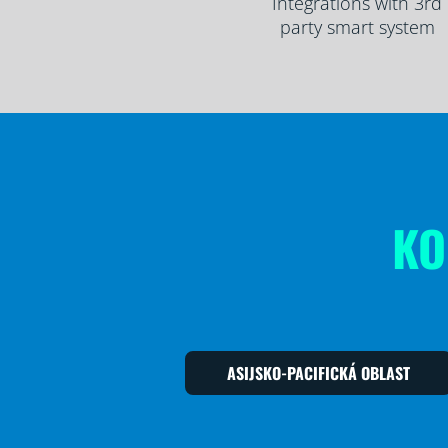
Integrations with 3rd
party smart system
KO
ASIJSKO-PACIFICKÁ OBLAST