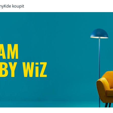
my
Kde koupit
AM
BY WiZ