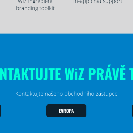
WiZ ingredient
In-app chat support
branding toolkit
NTAKTUJTE WiZ PRÁVĚ 
Kontaktujte našeho obchodního zástupce
EVROPA