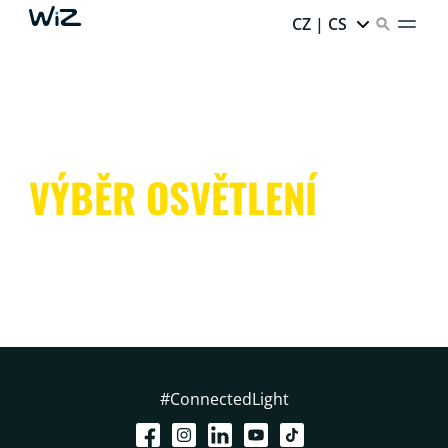
CZ | CS
VÝBĚR OSVĚTLENÍ
#ConnectedLight