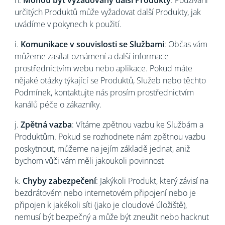
h.
Mohou být vyžadovány další Produkty
: Používání
určitých Produktů může vyžadovat další Produkty, jak
uvádíme v pokynech k použití.
i.
Komunikace v souvislosti se Službami
: Občas vám
můžeme zasílat oznámení a další informace
prostřednictvím webu nebo aplikace. Pokud máte
nějaké otázky týkající se Produktů, Služeb nebo těchto
Podmínek, kontaktujte nás prosím prostřednictvím
kanálů péče o zákazníky.
j.
Zpětná vazba
: Vítáme zpětnou vazbu ke Službám a
Produktům. Pokud se rozhodnete nám zpětnou vazbu
poskytnout, můžeme na jejím základě jednat, aniž
bychom vůči vám měli jakoukoli povinnost
k.
Chyby zabezpečení
: Jakýkoli Produkt, který závisí na
bezdrátovém nebo internetovém připojení nebo je
připojen k jakékoli síti (jako je cloudové úložiště),
nemusí být bezpečný a může být zneužit nebo hacknut