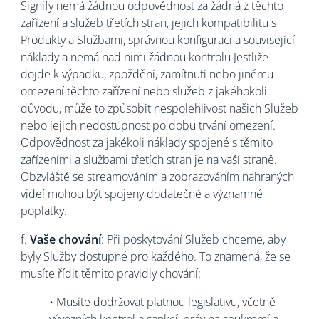
Signify nemá žádnou odpovědnost za žádná z těchto
zařízení a služeb třetích stran, jejich kompatibilitu s
Produkty a Službami, správnou konfiguraci a související
náklady a nemá nad nimi žádnou kontrolu Jestliže
dojde k výpadku, zpoždění, zamítnutí nebo jinému
omezení těchto zařízení nebo služeb z jakéhokoli
důvodu, může to způsobit nespolehlivost našich Služeb
nebo jejich nedostupnost po dobu trvání omezení.
Odpovědnost za jakékoli náklady spojené s těmito
zařízeními a službami třetích stran je na vaší straně.
Obzvláště se streamováním a zobrazováním nahraných
videí mohou být spojeny dodatečné a významné
poplatky.
f.
Vaše chování
:
Při poskytování Služeb chceme, aby
byly Služby dostupné pro každého. To znamená, že se
musíte řídit těmito pravidly chování:
• Musíte dodržovat platnou legislativu, včetně