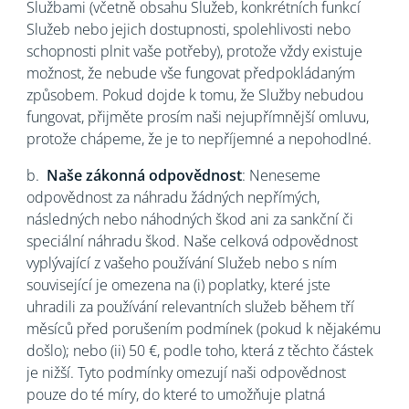
Službami (včetně obsahu Služeb, konkrétních funkcí
Služeb nebo jejich dostupnosti, spolehlivosti nebo
schopnosti plnit vaše potřeby), protože vždy existuje
možnost, že nebude vše fungovat předpokládaným
způsobem. Pokud dojde k tomu, že Služby nebudou
fungovat, přijměte prosím naši nejupřímnější omluvu,
protože chápeme, že je to nepříjemné a nepohodlné.
b.
Naše zákonná odpovědnost
: Neneseme
odpovědnost za náhradu žádných nepřímých,
následných nebo náhodných škod ani za sankční či
speciální náhradu škod. Naše celková odpovědnost
vyplývající z vašeho používání Služeb nebo s ním
související je omezena na (i) poplatky, které jste
uhradili za používání relevantních služeb během tří
měsíců před porušením podmínek (pokud k nějakému
došlo); nebo (ii) 50 €, podle toho, která z těchto částek
je nižší. Tyto podmínky omezují naši odpovědnost
pouze do té míry, do které to umožňuje platná