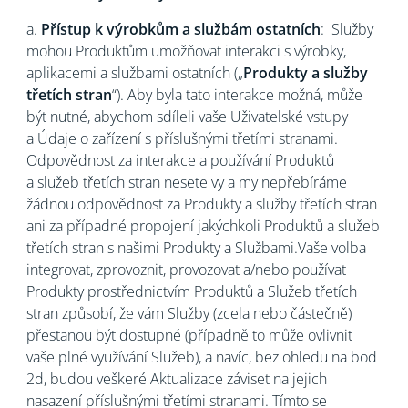
a.
Přístup k výrobkům a službám ostatních
: Služby
mohou Produktům umožňovat interakci s výrobky,
aplikacemi a službami ostatních („
Produkty a služby
třetích stran
“). Aby byla tato interakce možná, může
být nutné, abychom sdíleli vaše Uživatelské vstupy
a Údaje o zařízení s příslušnými třetími stranami.
Odpovědnost za interakce a používání Produktů
a služeb třetích stran nesete vy a my nepřebíráme
žádnou odpovědnost za Produkty a služby třetích stran
ani za případné propojení jakýchkoli Produktů a služeb
třetích stran s našimi Produkty a Službami.Vaše volba
integrovat, zprovoznit, provozovat a/nebo používat
Produkty prostřednictvím Produktů a Služeb třetích
stran způsobí, že vám Služby (zcela nebo částečně)
přestanou být dostupné (případně to může ovlivnit
vaše plné využívání Služeb), a navíc, bez ohledu na bod
2d, budou veškeré Aktualizace záviset na jejich
nasazení příslušnými třetími stranami. Tímto se