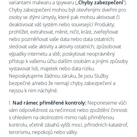
variantami malwaru a spywaru („
Chyby zabezpečení
“).
Chyby zabezpečení mohou být otevřenými dveřmi pro
osoby se zlými úmysly, které pak mohou aktivovat či
deaktivovat váš systém nebo související Produkty;
prohlížet, extrahovat, měnit, ničit, krást, zveřejňovat
nebo pozměňovat vaše data nebo data ostatních;
sledovat vaše aktivity a aktivity ostatních; způsobovat
výpadky internetu a sítě; poskytovat neoprávněný
přístup k vašemu účtu dalším osobám a jinými způsoby
vystavovat lidi, majetek nebo data riziku.
Neposkytujeme žádnou záruku, že jsou Služby
bezpečné a/nebo že nemají chyby zabezpečení a
nejsou k nim náchylné.
l.
Nad rámec přiměřené kontroly:
Neponeseme vůči
vám odpovědnost za nečinnost nebo zpoždění činnosti
s ohledem na okolnostmi mimo naši přiměřenou
kontrolu, včetně zásahů vyšší moci, přírodních katastrof,
terorismu, nepokojů nebo války.