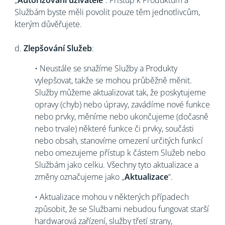
„
Autorizovaní uživatelé
“. Přístup k Produktům a
Službám byste měli povolit pouze těm jednotlivcům,
kterým důvěřujete.
d.
Zlepšování Služeb
:
• Neustále se snažíme Služby a Produkty
vylepšovat, takže se mohou průběžně měnit.
Služby můžeme aktualizovat tak, že poskytujeme
opravy (chyb) nebo úpravy, zavádíme nové funkce
nebo prvky, měníme nebo ukončujeme (dočasně
nebo trvale) některé funkce či prvky, součásti
nebo obsah, stanovíme omezení určitých funkcí
nebo omezujeme přístup k částem Služeb nebo
Službám jako celku. Všechny tyto aktualizace a
změny označujeme jako „
Aktualizace
“.
• Aktualizace mohou v některých případech
způsobit, že se Službami nebudou fungovat starší
hardwarová zařízení, služby třetí strany,