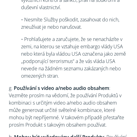
vývozních kontrol a sankcí, práv na soukromí a
duševní vlastnictví.
• Nesmíte Služby poškodit, zasahovat do nich,
zneužívat je nebo narušovat.
• Prohlašujete a zaručujete, že se nenacházíte v
zemi, na kterou se vztahuje embargo vlády USA
nebo která byla vládou USA označena jako země
„podporující terorismus“ a že vás vláda USA
nevede na žádném seznamu zakázaných nebo
omezených stran.
g.
Používání s video a/nebo audio obsahem
:
Vezměte prosím na vědomí, že používání Produktů v
kombinaci s určitým video a/nebo audio obsahem
může generovat určité světelné kombinace, které
mohou být nepříjemné. V takovém případě přestaňte
prosím Produkt s takovým obsahem používat.