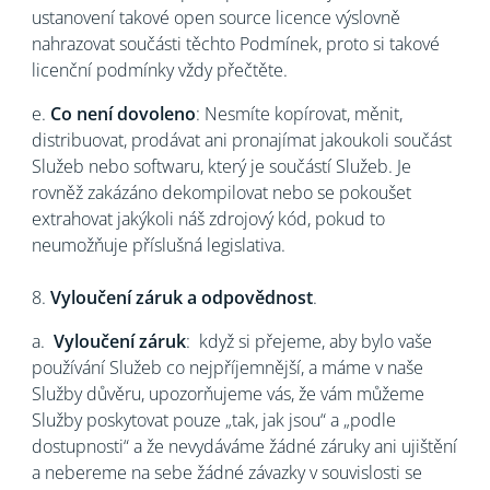
ustanovení takové open source licence výslovně
nahrazovat součásti těchto Podmínek, proto si takové
licenční podmínky vždy přečtěte.
e.
Co není dovoleno
: Nesmíte kopírovat, měnit,
distribuovat, prodávat ani pronajímat jakoukoli součást
Služeb nebo softwaru, který je součástí Služeb. Je
rovněž zakázáno dekompilovat nebo se pokoušet
extrahovat jakýkoli náš zdrojový kód, pokud to
neumožňuje příslušná legislativa.
8.
Vyloučení záruk a odpovědnost
.
a.
Vyloučení záruk
: když si přejeme, aby bylo vaše
používání Služeb co nejpříjemnější, a máme v naše
Služby důvěru, upozorňujeme vás, že vám můžeme
Služby poskytovat pouze „tak, jak jsou“ a „podle
dostupnosti“ a že nevydáváme žádné záruky ani ujištění
a nebereme na sebe žádné závazky v souvislosti se