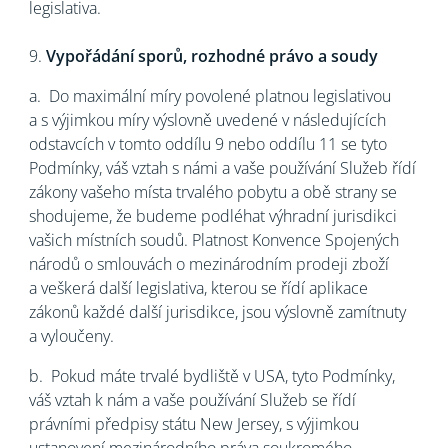
legislativa.
9.
Vypořádání sporů, rozhodné právo a soudy
a.
Do maximální míry povolené platnou legislativou
a s výjimkou míry výslovně uvedené v následujících
odstavcích v tomto oddílu 9 nebo oddílu 11 se tyto
Podmínky, váš vztah s námi a vaše používání Služeb řídí
zákony vašeho místa trvalého pobytu a obě strany se
shodujeme, že budeme podléhat výhradní jurisdikci
vašich místních soudů. Platnost Konvence Spojených
národů o smlouvách o mezinárodním prodeji zboží
a veškerá další legislativa, kterou se řídí aplikace
zákonů každé další jurisdikce, jsou výslovně zamítnuty
a vyloučeny.
b.
Pokud máte trvalé bydliště v USA, tyto Podmínky,
váš vztah k nám a vaše používání Služeb se řídí
právními předpisy státu New Jersey, s výjimkou