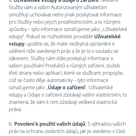
a.
Uživatelské vstupy a údaje o zařízení
: Některé
Služby vám a vašim Autorizovaným uživatelům
umožňují uchovávat nebo jinak poskytovat informace
pro Služby nebo jejich prostřednictvím, a to různými
způsoby – tyto informace označujeme jako „Uživatelské
vstupy“. Pokud se rozhodnete provádět
Uživatelské
vstupy
, ujistěte se, že máte nezbytná oprávnění k
udělení níže uvedených práv a že je to v souladu se
zákonem. Služby nám dále poskytují informace o
vašem používání Produktů a různých zařízení, služeb
třetí strany nebo aplikací, které se službami propojíte,
což se často děje automaticky – tyto informace
označujeme jako „
Údaje o zařízení
“. Uživatelské
vstupy a Údaje o zařízení zůstávají vaším vlastnictvím, to
znamená, že vám k nim zůstávají veškerá vlastnická
práva.
b.
Povolení k použití vašich údajů
: S výhradou vašich
práv na ochranu osobních údajů, jak je uvedeno v části