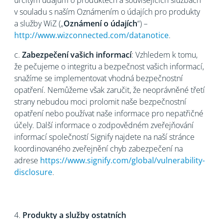
určitým údajům o produktech a souvisejících službách
v souladu s naším Oznámením o údajích pro produkty
a služby WiZ („
Oznámení o údajích
“) –
http://www.wizconnected.com/datanotice
.
c.
Zabezpečení vašich informací
: Vzhledem k tomu,
že pečujeme o integritu a bezpečnost vašich informací,
snažíme se implementovat vhodná bezpečnostní
opatření. Nemůžeme však zaručit, že neoprávněné třetí
strany nebudou moci prolomit naše bezpečnostní
opatření nebo používat naše informace pro nepatřičné
účely. Další informace o zodpovědném zveřejňování
informací společností Signify najdete na naší stránce
koordinovaného zveřejnění chyb zabezpečení na
adrese
https://www.signify.com/global/vulnerability-
disclosure
.
4.
Produkty a služby ostatních