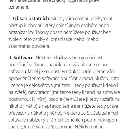
neměňte žádné naše značky, loga nebo právní
oznámení.
c.
Obsah ostatních
: Služby vám mohou poskytovat
přístup k obsahu, který náleží jiným osobám nebo
organizacím. Takový obsah nemůžete používat bez
svolení této osoby či organizace nebo jiného
zákonného povolení.
d.
Software
: Některé Služby zahrnují možnost
používání softwaru, například naší aplikace nebo
softwaru, který je součástí Produktů. Udělujeme vám
oprávnění tento software používat v rámci Služeb. Tato
licence je celosvětová (můžete ji tedy používat kdekoli
na světě), nevýhradní (můžeme tedy licenci na software
poskytnout i jiným), osobní (nemůžete ji tedy rozšířit na
nikoho jiného) a nepřevoditelná (nemůžete tedy práva
převést na někoho jiného). Některé ze Služeb zahrnují
software nabízený v rámci licenčních podmínek open
source, které vám zpřístupníme. Někdy mohou