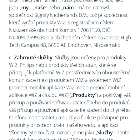
vztah mezi vámi a námi. Když používáme výrazy, jako
jsou „
my
“, „
naše
“ nebo „
nám
“, máme na mysli
společnost Signify Netherlands B.V., což je společnost,
která vyrábí produkty WiZ, s registračním číslem
Nizozemské obchodní komory 17061150, DIČ
NL009076992B01 a obchodním sídlem na adrese High
Tech Campus 48, 5656 AE Eindhoven, Nizozemsko.
c.
Zahrnuté služby
: Služby jsou určeny pro produkty
WiZ, Philips nebo produkty třetích stran, které se
připojují k platformě WiZ prostřednictvím obousměrné
komunikace mezi produktem WiZ a systémem WiZ
(pomocí mobilní aplikace WiZ, nebo pomocí mobilní
aplikace WiZ a cloudu WiZ) („
Produkty
“) a pokrývají váš
přístup a používání softwaru začleněného do produktů,
váš přístup a používání aplikace ke stažení do chytrého
telefonu nebo tabletu a služby a funkce přístupné pro
produkty prostřednictvím našeho webu a aplikací.
Všechny tyto součásti označujeme jako „
Služby
“. Tento