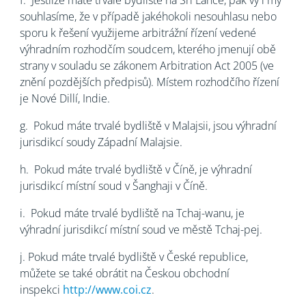
f.
Jestliže máte trvalé bydliště na Srí Lance, pak vy i my
souhlasíme, že v případě jakéhokoli nesouhlasu nebo
sporu k řešení využijeme arbitrážní řízení vedené
výhradním rozhodčím soudcem, kterého jmenují obě
strany v souladu se zákonem Arbitration Act 2005 (ve
znění pozdějších předpisů). Místem rozhodčího řízení
je Nové Dillí, Indie.
g.
Pokud máte trvalé bydliště v Malajsii, jsou výhradní
jurisdikcí soudy Západní Malajsie.
h.
Pokud máte trvalé bydliště v Číně, je výhradní
jurisdikcí místní soud v Šanghaji v Číně.
i.
Pokud máte trvalé bydliště na Tchaj-wanu, je
výhradní jurisdikcí místní soud ve městě Tchaj-pej.
j.
Pokud máte trvalé bydliště v České republice,
můžete se také obrátit na Českou obchodní
inspekci
http://www.coi.cz
.