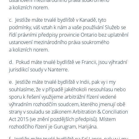
ustanovení mezinárodního práva soukromého
a kolizních norem.
c.
Jestliže máte trvalé bydliště v Kanadě, tyto
podmínky, váš vztah k nám a vaše používání Služeb se
řídí právními předpisy provincie Ontario bez uplatnění
ustanovení mezinárodního práva soukromého
a kolizních norem.
d.
Pokud máte trvalé bydliště ve Francii, jsou výhradní
jurisdikcí soudy v Nanterre.
e.
Jestliže máte trvalé bydliště v Indii, pak vy i my
souhlasíme, že v případě jakéhokoli nesouhlasu nebo
sporu k řešení využijeme arbitrážní řízení vedené
výhradním rozhodčím soudcem, kterého jmenují obě
strany v souladu se zákonem Arbitration & Conciliation
Act 2015 (ve znění pozdějších předpisů). Místem
rozhodčího řízení je Gurugram, Harijána.