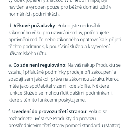
výrobek (opatřený značkou WiZ nebo Philips) byl
navržen a vyroben pouze pro běžné domácí užití v
normálních podmínkách.
d.
Věkové požadavky
: Pokud jste nedosáhli
zákonného věku pro uzavírání smluv, potřebujete
oprávnění rodiče nebo zákonného opatrovníka k přijetí
těchto podmínek, k používání služeb a k vytvoření
uživatelského účtu.
e.
Co zde není regulováno
: Na váš nákup Produktu se
vztahují příslušné podmínky prodeje při zakoupení a
spadají sem jakákoli práva na zákonnou záruku, kterou
máte jako spotřebitel v zemi, kde sídlíte. Některé
funkce Služeb se mohou řídit dalšími podmínkami,
které s těmito funkcemi poskytujeme.
f.
Uvedení do provozu třetí stranou
: Pokud se
rozhodnete uvést své Produkty do provozu
prostřednictvím třetí strany pomocí standardu (Matter)