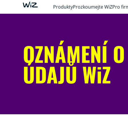
Produkty
Prozkoumejte WiZ
Pro fir
OZNÁMENÍ O
ÚDAJŮ WiZ