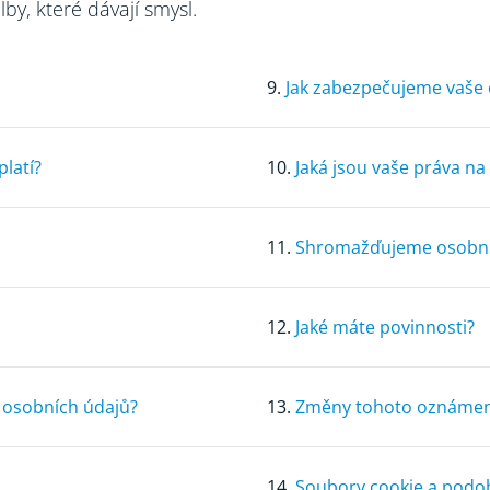
y, které dávají smysl.
9.
Jak zabezpečujeme vaše 
latí?
10.
Jaká jsou vaše práva n
11.
Shromažďujeme osobní 
12.
Jaké máte povinnosti?
h osobních údajů?
13.
Změny tohoto oznámení
14.
Soubory cookie a podob