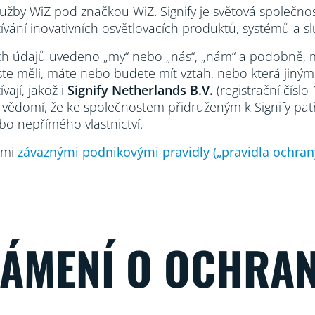
 služby WiZ pod značkou WiZ. Signify je světová společno
ívání inovativních osvětlovacích produktů, systémů a sl
h údajů uvedeno „my“ nebo „nás“, „nám“ a podobně, m
 jste měli, máte nebo budete mít vztah, nebo která jin
ají, jakož i
Signify Netherlands
B.V.
(registrační čís
vědomí, že ke společnostem přidruženým k Signify pat
o nepřímého vlastnictví.
imi
závaznými podnikovými pravidly („pravidla ochran
NÁMENÍ O OCHRA