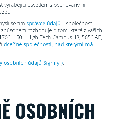
st vyrábějící osvětlení s oceňovanými
užeb.
yslí se tím
správce údajů
– společnost
ým způsobem rozhoduje o tom, které z vašich
lo 17061150 – High Tech Campus 48, 5656
AE,
ří
dceřiné společnosti, nad kterými má
y osobních údajů Signify“)
.
NĚ OSOBNÍCH