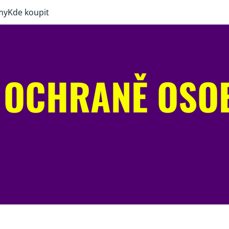
my
Kde koupit
 OCHRANĚ OSO