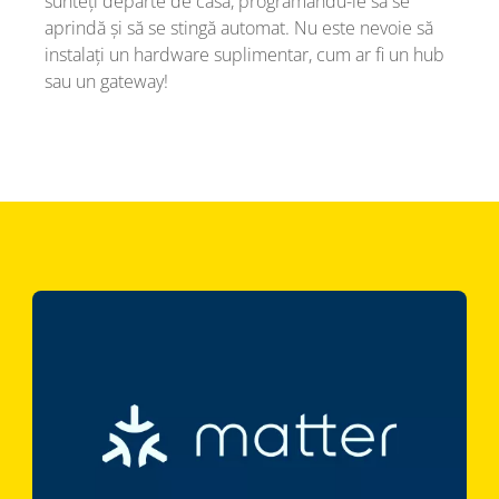
sunteți departe de casă, programându-le să se
aprindă și să se stingă automat. Nu este nevoie să
instalați un hardware suplimentar, cum ar fi un hub
sau un gateway!