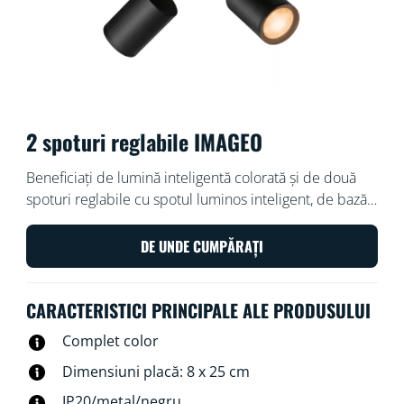
2 spoturi reglabile IMAGEO
Beneficiați de lumină inteligentă colorată și de două
spoturi reglabile cu spotul luminos inteligent, de bază,
WiZ Imageo negru. Folosiți-l cu rețeaua Wi-Fi existentă
pentru a-l controla cu aplicația WiZ sau cu vocea.
DE UNDE CUMPĂRAȚI
CARACTERISTICI PRINCIPALE ALE PRODUSULUI
Complet color
Dimensiuni placă: 8 x 25 cm
IP20/metal/negru