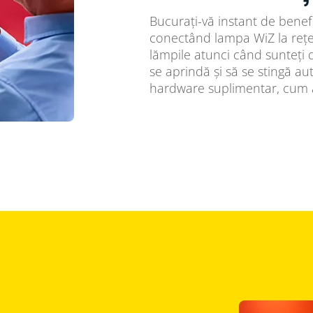
Bucurați-vă instant de benefic
conectând lampa WiZ la rețea
lămpile atunci când sunteți
se aprindă și să se stingă au
hardware suplimentar, cum a