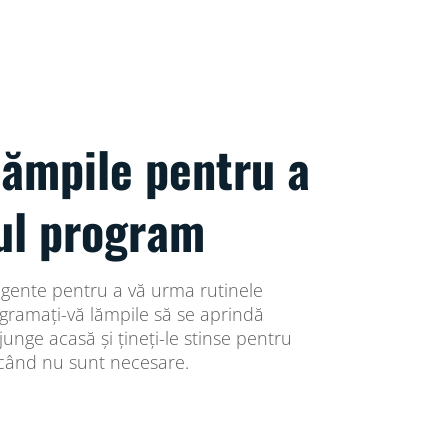
lămpile pentru a
ul program
ligente pentru a vă urma rutinele
gramați-vă lămpile să se aprindă
unge acasă și țineți-le stinse pentru
 când nu sunt necesare.