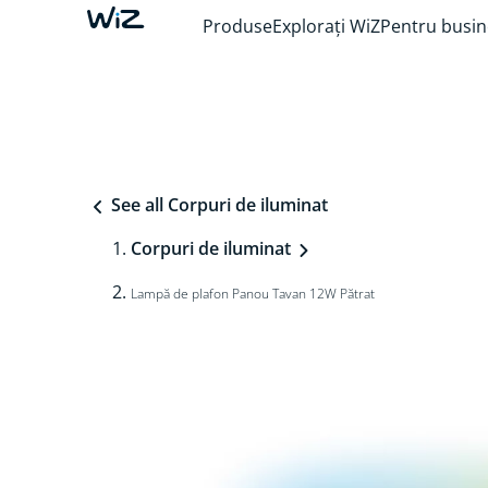
Produse
Explorați WiZ
Pentru busin
See all Corpuri de iluminat
Corpuri de iluminat
Lampă de plafon Panou Tavan 12W Pătrat