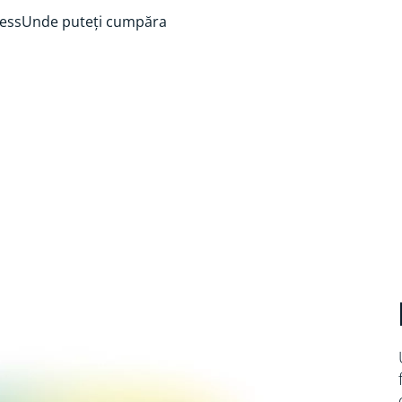
ess
Unde puteți cumpăra