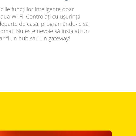
iile funcțiilor inteligente doar
ua Wi-Fi. Controlați cu ușurință
 departe de casă, programându-le să
tomat. Nu este nevoie să instalați un
r fi un hub sau un gateway!