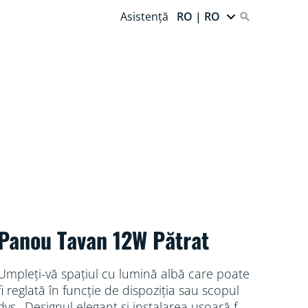
Asistență
RO | RO
Panou Tavan 12W Pătrat
Umpleți-vă spațiul cu lumină albă care poate
fi reglată în funcție de dispoziția sau scopul
dvs.. Designul elegant și instalarea ușoară fac