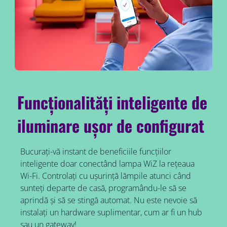
Funcționalități inteligente de
iluminare ușor de configurat
Bucurați-vă instant de beneficiile funcțiilor
inteligente doar conectând lampa WiZ la rețeaua
Wi-Fi. Controlați cu ușurință lămpile atunci când
sunteți departe de casă, programându-le să se
aprindă și să se stingă automat. Nu este nevoie să
instalați un hardware suplimentar, cum ar fi un hub
sau un gateway!