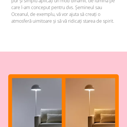
pur și simplu aplicați un mod dinamic de lumină pe
care l-am conceput pentru dvs. Șemineul sau
Oceanul, de exemplu, vă vor ajuta să creați o
atmosferă uimitoare și să vă ridicați starea de spirit.