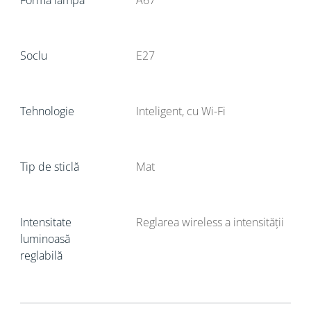
Formă lampă
A67
Soclu
E27
Tehnologie
Inteligent, cu Wi-Fi
Tip de sticlă
Mat
Intensitate
Reglarea wireless a intensității
luminoasă
reglabilă