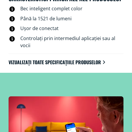
intermediul aplicației WiZ, al telecomenzii WiZ sau
Bec inteligent complet color
chiar al vocii.
Până la 1521 de lumeni
Ușor de conectat
Controlați prin intermediul aplicației sau al
vocii
VIZUALIZAȚI TOATE SPECIFICAȚIILE PRODUSELOR