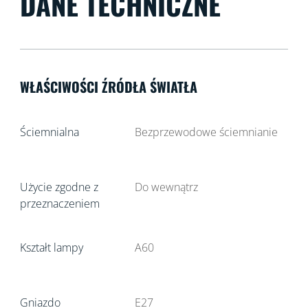
DANE TECHNICZNE
WŁAŚCIWOŚCI ŹRÓDŁA ŚWIATŁA
Ściemnialna
Bezprzewodowe ściemnianie
Użycie zgodne z
Do wewnątrz
przeznaczeniem
Kształt lampy
A60
Gniazdo
E27