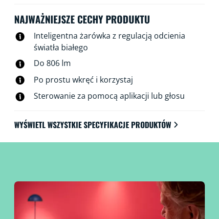
Twoim oczekiwaniom i da Ci najwięcej radości i
przyjemności w domu. Wszystkimi źródłami światła
NAJWAŻNIEJSZE CECHY PRODUKTU
można sterować za pośrednictwem sieci Wi-Fi,
Inteligentna żarówka z regulacją odcienia
korzystając z aplikacji WiZ, pilota WiZ lub głosu.
światła białego
Do 806 lm
Po prostu wkręć i korzystaj
Sterowanie za pomocą aplikacji lub głosu
WYŚWIETL WSZYSTKIE SPECYFIKACJE PRODUKTÓW