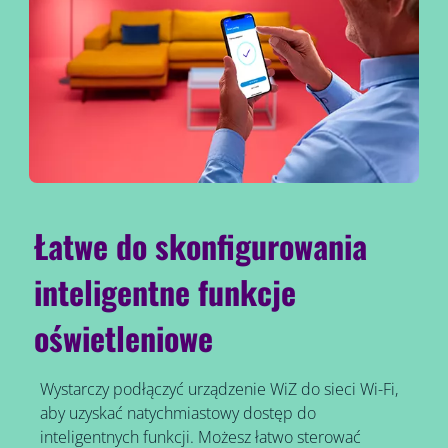
Łatwe do skonfigurowania
inteligentne funkcje
oświetleniowe
Wystarczy podłączyć urządzenie WiZ do sieci Wi-Fi,
aby uzyskać natychmiastowy dostęp do
inteligentnych funkcji. Możesz łatwo sterować