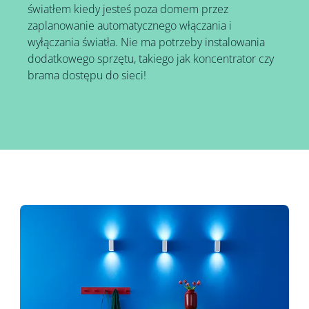
światłem kiedy jesteś poza domem przez
zaplanowanie automatycznego włączania i
wyłączania światła. Nie ma potrzeby instalowania
dodatkowego sprzętu, takiego jak koncentrator czy
brama dostępu do sieci!