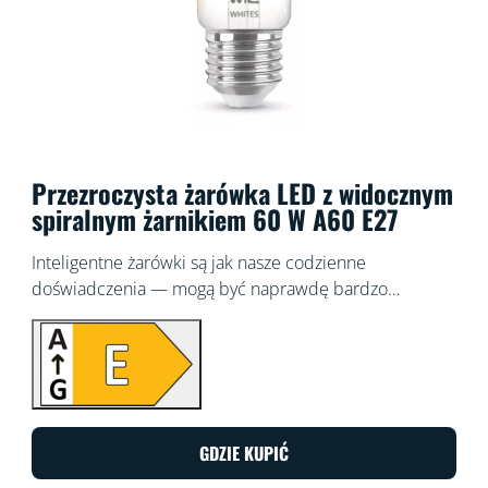
Przezroczysta żarówka LED z widocznym
spiralnym żarnikiem 60 W A60 E27
Inteligentne żarówki są jak nasze codzienne
doświadczenia — mogą być naprawdę bardzo
zróżnicowane. Może i ta żarówka WiZ ma podstawowy
kształt A60, jednocześnie oferuje jednak zdecydowanie
unikatową cechę, jaką jest możliwość dostosowania
białego światła LED pod kątem konkretnych potrzeb i
preferencji. Zaplanuj chłodne światło sprzyjające
koncentracji lub przytulne, ciepłe światło pasujące do
GDZIE KUPIĆ
chwil odpoczynku — wybierz to, co najlepiej sprosta