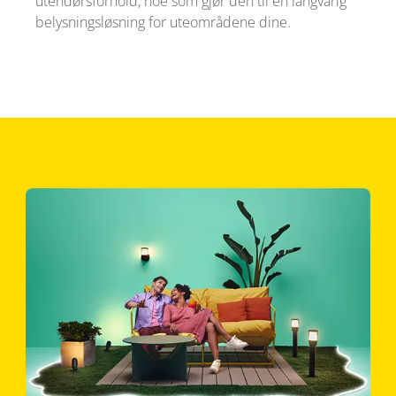
utendørsforhold, noe som gjør den til en langvarig
belysningsløsning for uteområdene dine.