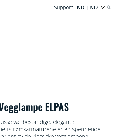
Support
NO | NO
Vegglampe ELPAS
Disse værbestandige, elegante
nettstrømsarmaturene er en spennende
variant av de klassiske vegglampene