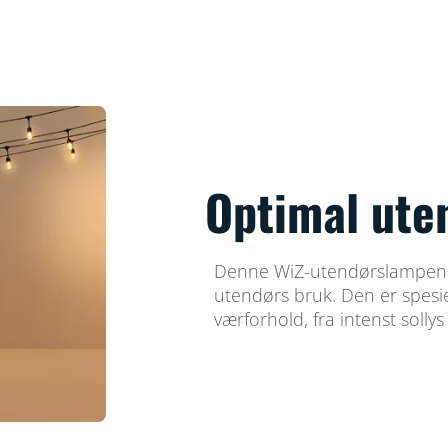
Optimal ute
Denne WiZ-utendørslampen e
utendørs bruk. Den er spesiel
værforhold, fra intenst sollys t