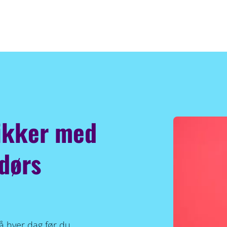
sikker med
dørs
på hver dag før du