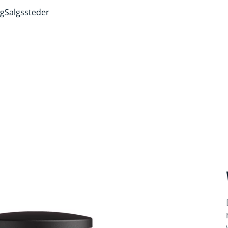
ng
Salgssteder