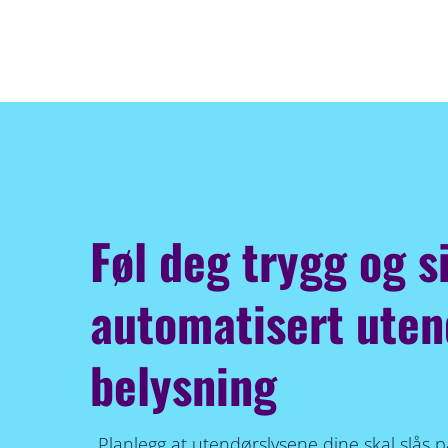
Føl deg trygg og 
automatisert uten
belysning
Planlegg at utendørslysene dine skal slås 