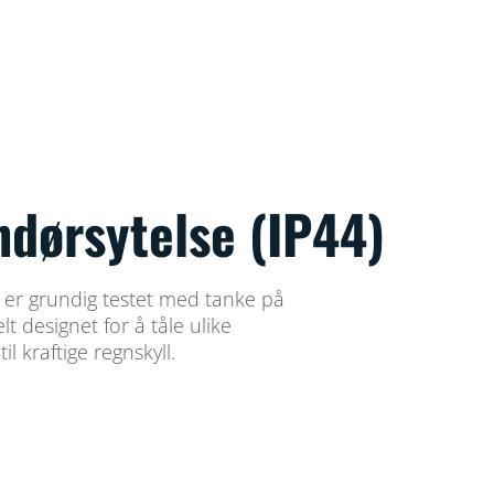
ndørsytelse (IP44)
r grundig testet med tanke på
t designet for å tåle ulike
il kraftige regnskyll.