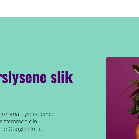
slysene slik
lere smartlysene dine.
ler stemmen din
iene Google Home,