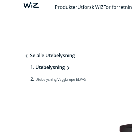
Produkter
Utforsk WiZ
For forretni
Se alle Utebelysning
Utebelysning
Utebelysning Vegglampe ELPAS