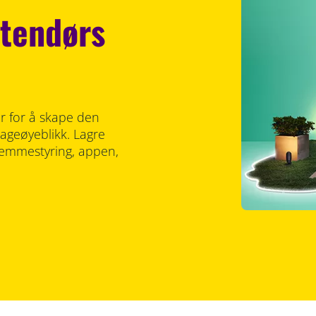
utendørs
er for å skape den
ageøyeblikk. Lagre
temmestyring, appen,