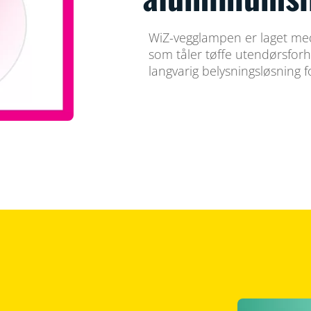
WiZ-vegglampen er laget med
som tåler tøffe utendørsforh
langvarig belysningsløsning