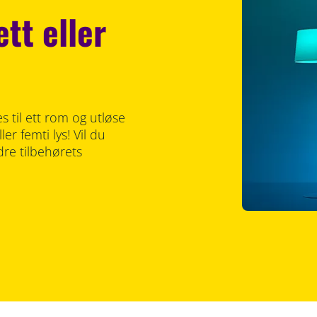
tt eller
 til ett rom og utløse
er femti lys! Vil du
dre tilbehørets