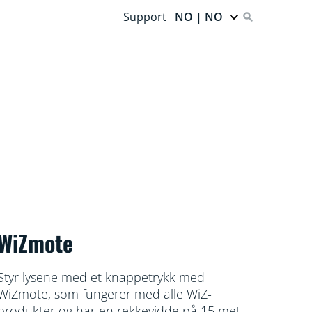
Support
NO | NO
WiZmote
Styr lysene med et knappetrykk med
WiZmote, som fungerer med alle WiZ-
produkter og har en rekkevidde på 15 meter.