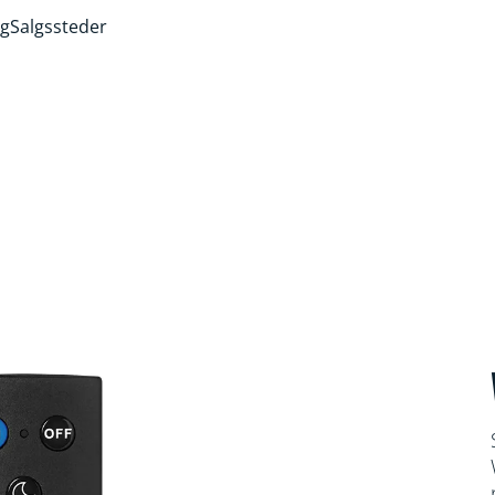
ng
Salgssteder