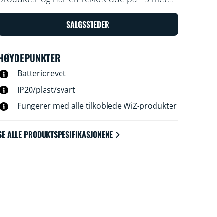
Slå lysene på eller av, øk lysstyrken eller
demp den, still inn nattlys eller klargjør opptil
SALGSSTEDER
fire lysmoduser – selv om Wi-Fi-tilkoblingen
blir brutt.
HØYDEPUNKTER
Batteridrevet
IP20/plast/svart
Fungerer med alle tilkoblede WiZ-produkter
SE ALLE PRODUKTSPESIFIKASJONENE