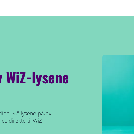
v WiZ-lysene
dine. Slå lysene på/av
es direkte til WiZ-