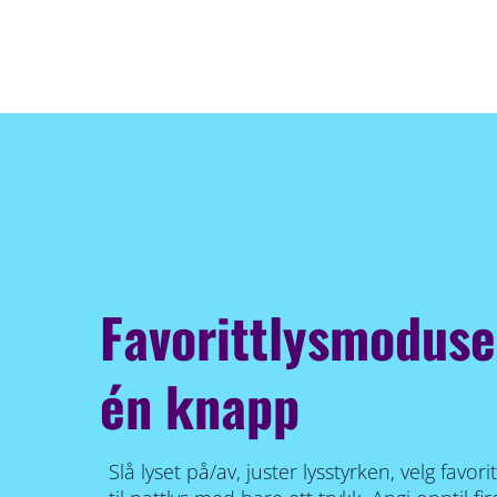
Favorittlysmodus
én knapp
Slå lyset på/av, juster lysstyrken, velg favo