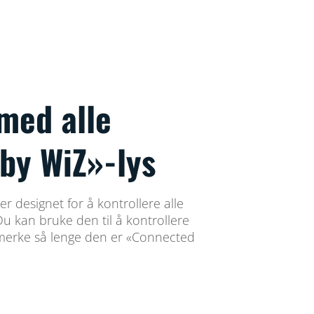
med alle
by WiZ»-lys
er designet for å kontrollere alle
Du kan bruke den til å kontrollere
st merke så lenge den er «Connected