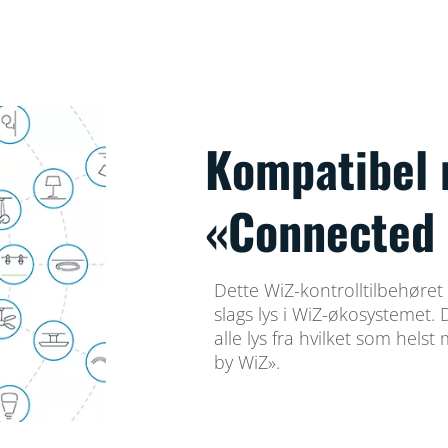
Kompatibel 
«Connected 
Dette WiZ-kontrolltilbehøret 
slags lys i WiZ-økosystemet. 
alle lys fra hvilket som hel
by WiZ».