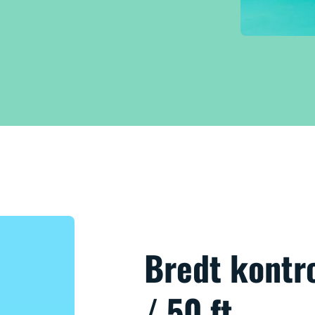
Bredt kontr
/ 50 ft