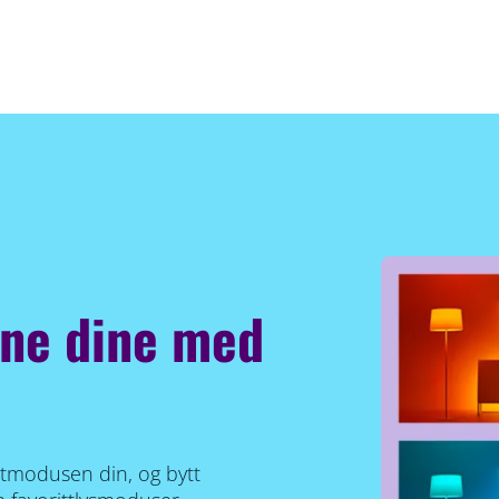
ene dine med
rittmodusen din, og bytt