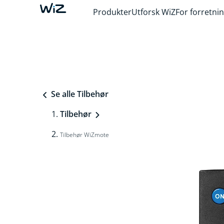
Produkter
Utforsk WiZ
For forretni
Se alle Tilbehør
Tilbehør
Tilbehør WiZmote