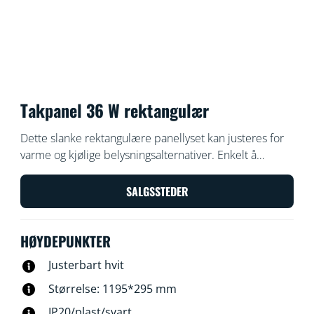
Takpanel 36 W rektangulær
Dette slanke rektangulære panellyset kan justeres for
varme og kjølige belysningsalternativer. Enkelt å
installere, dimmbar og passer godt inn i moderne
designestetikk også.
SALGSSTEDER
HØYDEPUNKTER
Justerbart hvit
Størrelse: 1195*295 mm
IP20/plast/svart