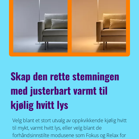
Skap den rette stemningen
med justerbart varmt til
kjølig hvitt lys
Velg blant et stort utvalg av oppkvikkende kjølig hvitt
til mykt, varmt hvitt lys, eller velg blant de
forhåndsinnstilte modusene som Fokus og Relax for