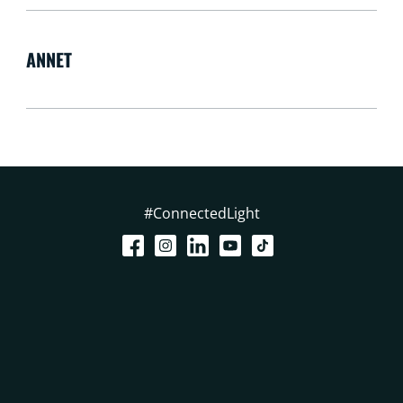
ANNET
#ConnectedLight