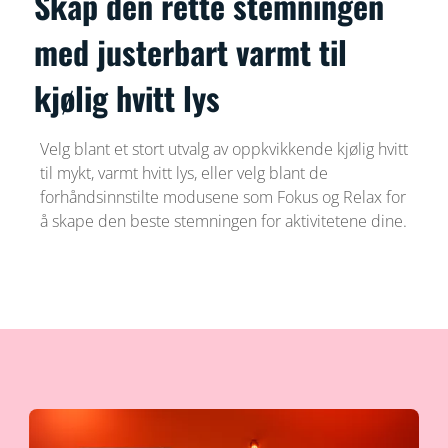
Skap den rette stemningen
med justerbart varmt til
kjølig hvitt lys
Velg blant et stort utvalg av oppkvikkende kjølig hvitt
til mykt, varmt hvitt lys, eller velg blant de
forhåndsinnstilte modusene som Fokus og Relax for
å skape den beste stemningen for aktivitetene dine.