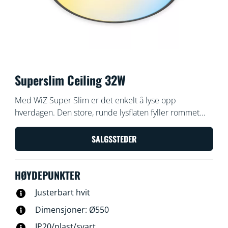
Superslim Ceiling 32W
Med WiZ Super Slim er det enkelt å lyse opp
hverdagen. Den store, runde lysflaten fyller rommet
med kjølig, blått lys som virker oppkvikkende og gjør
det lettere å konsentrere seg, og den kan dimmes til
SALGSSTEDER
en myk og varm lysfarge når du vil slappe av.
HØYDEPUNKTER
Justerbart hvit
Dimensjoner: Ø550
IP20/plast/svart