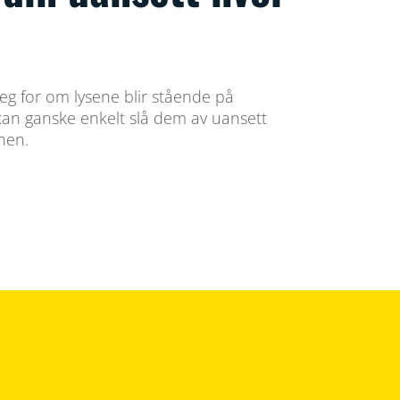
eg for om lysene blir stående på
an ganske enkelt slå dem av uansett
nen.