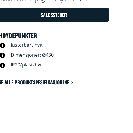
oppkvikkende og gjør det lettere å
konsentrere seg, og den kan dimmes til en
SALGSSTEDER
myk og varm lysfarge når du vil slappe av.
HØYDEPUNKTER
Justerbart hvit
Dimensjoner: Ø430
IP20/plast/hvit
SE ALLE PRODUKTSPESIFIKASJONENE