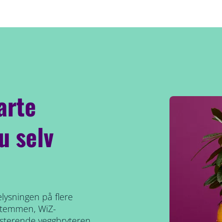
arte
u selv
lysningen på flere
 stemmen, WiZ-
sisterende veggbryteren