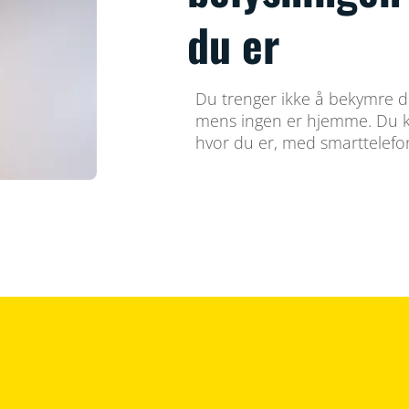
du er
Du trenger ikke å bekymre d
mens ingen er hjemme. Du k
hvor du er, med smarttelefo