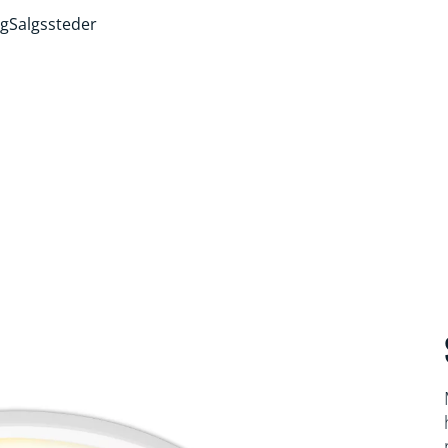
ng
Salgssteder