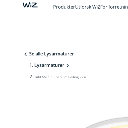
Produkter
Utforsk WiZ
For forretni
Se alle Lysarmaturer
Lysarmaturer
TAKLAMPE Superslim Ceiling 22W