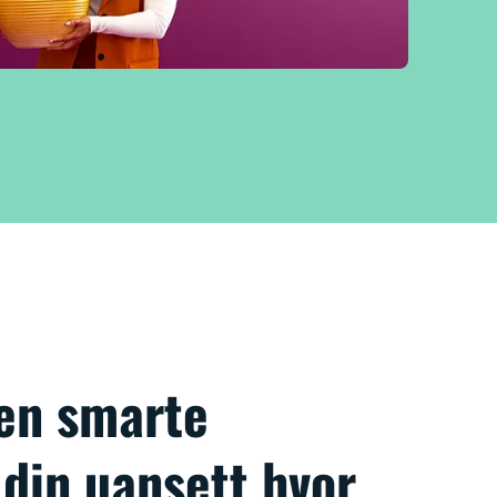
den smarte
din uansett hvor