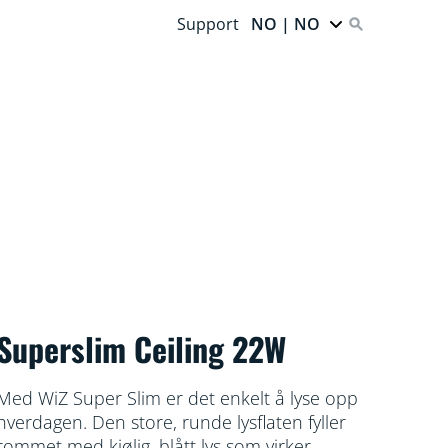
Support
NO | NO
Superslim Ceiling 22W
Med WiZ Super Slim er det enkelt å lyse opp
hverdagen. Den store, runde lysflaten fyller
rommet med kjølig, blått lys som virker