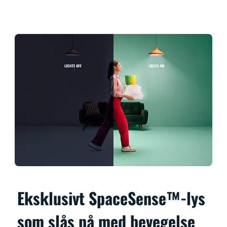
Eksklusivt SpaceSense™-lys
som slås på med bevegelse