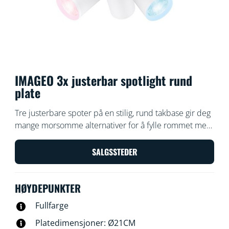
IMAGEO 3x justerbar spotlight rund
plate
Tre justerbare spoter på en stilig, rund takbase gir deg
mange morsomme alternativer for å fylle rommet med
vakre farger og lys. Velg en lysscene for en bestemt
aktivitet med Build-on Spots-lysarmaturen, eller la
SALGSSTEDER
appen gjøre jobben med automatiserte rutiner.
HØYDEPUNKTER
Fullfarge
Platedimensjoner: Ø21CM