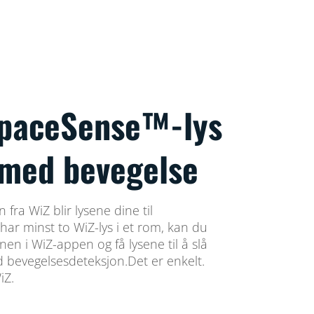
SpaceSense™-lys
 med bevegelse
ra WiZ blir lysene dine til
har minst to WiZ-lys i et rom, kan du
en i WiZ-appen og få lysene til å slå
 bevegelsesdeteksjon.Det er enkelt.
iZ.