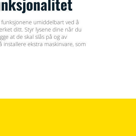
nksjonalitet
 funksjonene umiddelbart ved å
verket ditt. Styr lysene dine når du
gge at de skal slås på og av
å installere ekstra maskinvare, som