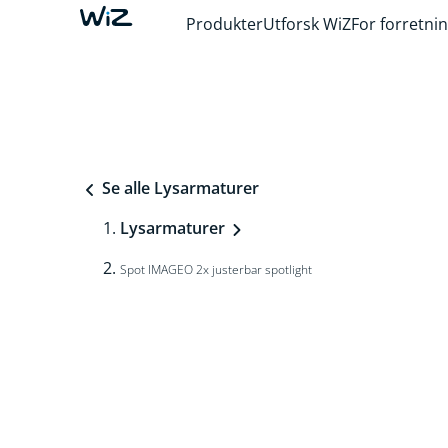
Produkter
Utforsk WiZ
For forretni
Se alle Lysarmaturer
Lysarmaturer
Spot IMAGEO 2x justerbar spotlight