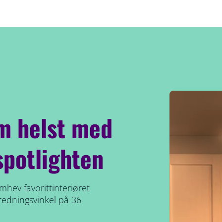
om helst med
spotlighten
mhev favorittinteriøret
redningsvinkel på 36