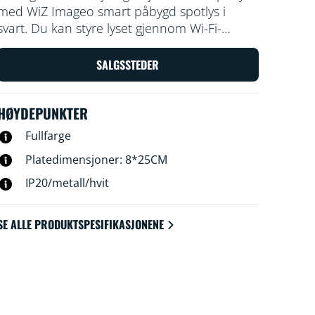
med WiZ Imageo smart påbygd spotlys i
svart. Du kan styre lyset gjennom Wi-Fi-
nettverket i både WiZ-appen og via stemmen
din.
SALGSSTEDER
HØYDEPUNKTER
Fullfarge
Platedimensjoner: 8*25CM
IP20/metall/hvit
SE ALLE PRODUKTSPESIFIKASJONENE