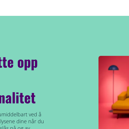
tte opp
nalitet
umiddelbart ved å
yr lysene dine når du
slås på og av