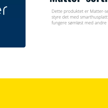
Dette produktet er Matter-se
styre det med smarthusplattf
fungere sømløst med andre M