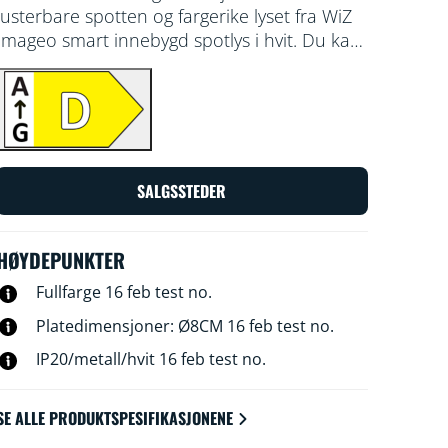
justerbare spotten og fargerike lyset fra WiZ
Imageo smart innebygd spotlys i hvit. Du kan
styre lyset gjennom Wi-Fi-nettverket i både
WiZ-appen og via stemmen din. 16 feb test
no
SALGSSTEDER
HØYDEPUNKTER
Fullfarge 16 feb test no.
Platedimensjoner: Ø8CM 16 feb test no.
IP20/metall/hvit 16 feb test no.
SE ALLE PRODUKTSPESIFIKASJONENE