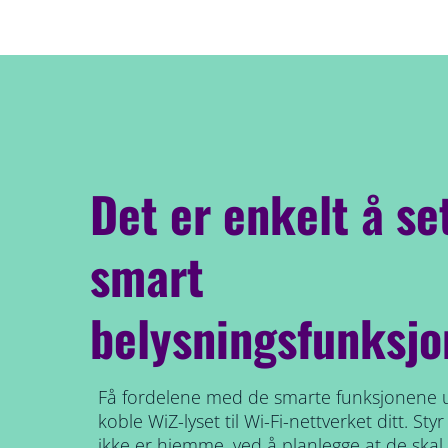
Det er enkelt å se
smart
belysningsfunksjo
Få fordelene med de smarte funksjonene 
koble WiZ-lyset til Wi-Fi-nettverket ditt. St
ikke er hjemme, ved å planlegge at de skal 