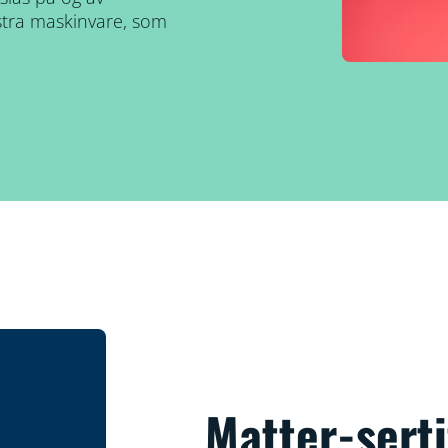
kstra maskinvare, som
Matter-serti