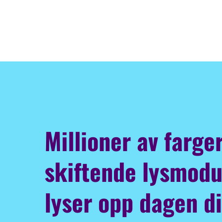
Millioner av farge
skiftende lysmod
lyser opp dagen d