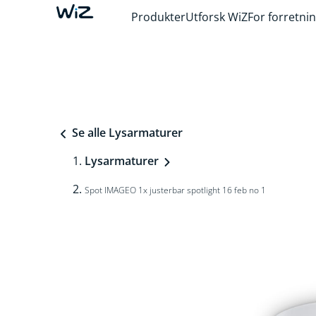
Produkter
Utforsk WiZ
For forretni
Se alle Lysarmaturer
Lysarmaturer
Spot IMAGEO 1x justerbar spotlight 16 feb no 1