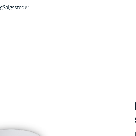
ng
Salgssteder