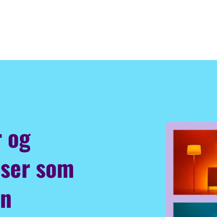
r og
user som
in