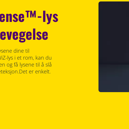
Sense™-lys
evegelse
sene dine til
iZ-lys i et rom, kan du
 og få lysene til å slå
eksjon.Det er enkelt.