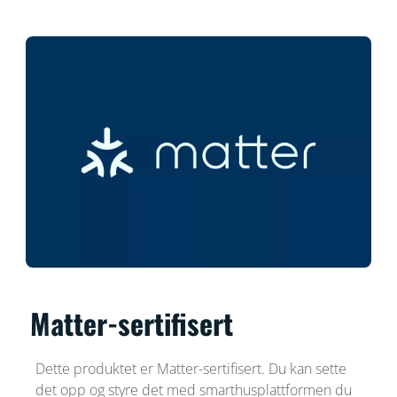
Matter-sertifisert
Dette produktet er Matter-sertifisert. Du kan sette
det opp og styre det med smarthusplattformen du