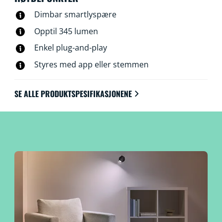
via det eksisterende Wi-Fi-nettverket ditt, og du trenger
Dimbar smartlyspære
ikke ekstra maskinvare, nettverkskapasitet eller
konfigurering.
Opptil 345 lumen
Enkel plug-and-play
Styres med app eller stemmen
SE ALLE PRODUKTSPESIFIKASJONENE