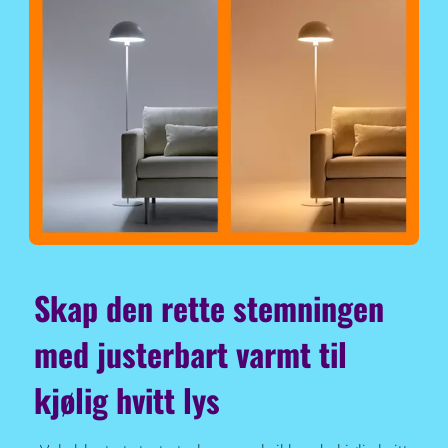
Skap den rette stemningen
med justerbart varmt til
kjølig hvitt lys