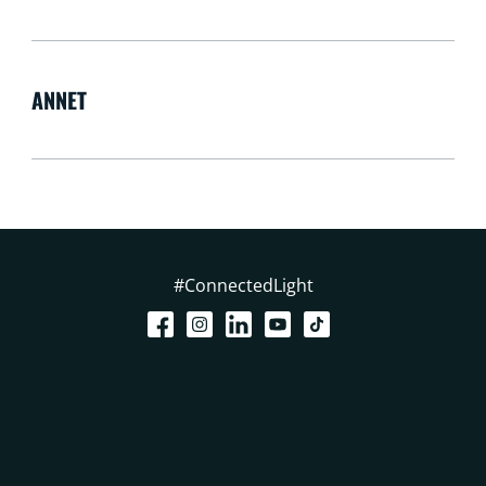
ANNET
#ConnectedLight