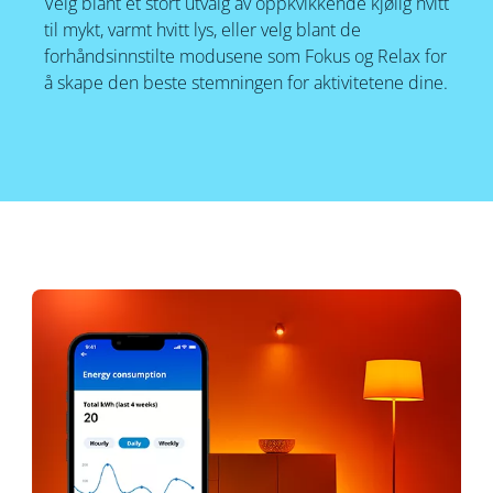
Velg blant et stort utvalg av oppkvikkende kjølig hvitt
til mykt, varmt hvitt lys, eller velg blant de
forhåndsinnstilte modusene som Fokus og Relax for
å skape den beste stemningen for aktivitetene dine.