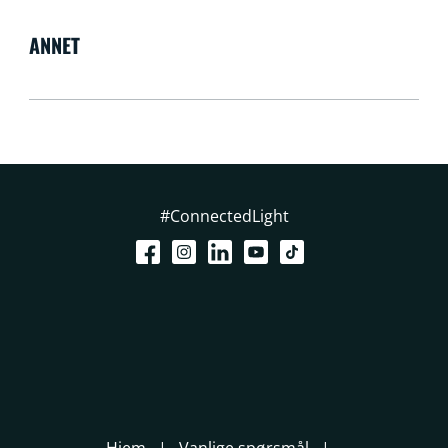
ANNET
#ConnectedLight