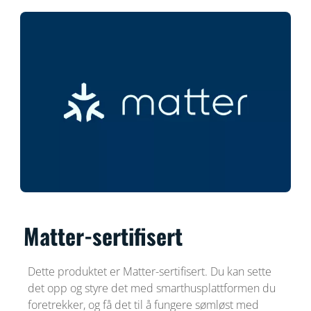
Matter-sertifisert
Dette produktet er Matter-sertifisert. Du kan sette
det opp og styre det med smarthusplattformen du
foretrekker, og få det til å fungere sømløst med