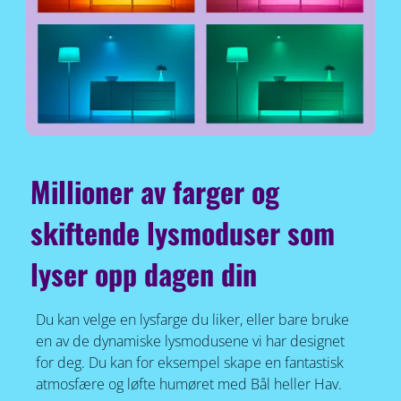
Millioner av farger og
skiftende lysmoduser som
lyser opp dagen din
Du kan velge en lysfarge du liker, eller bare bruke
en av de dynamiske lysmodusene vi har designet
for deg. Du kan for eksempel skape en fantastisk
atmosfære og løfte humøret med Bål heller Hav.