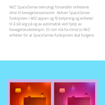
WiZ' SpaceSense-teknologi forvandler enhetene
dine til bevegelsessensorer. Aktiver SpaceSense-
funksjonen i WiZ-appen og få belysning og enheter
til å slå seg på og av automatisk ved hjelp av
bevegelsesdeteksjon. Et rom må ha minst to WiZ-
enheter for at SpaceSense-funksjonen skal fungere.