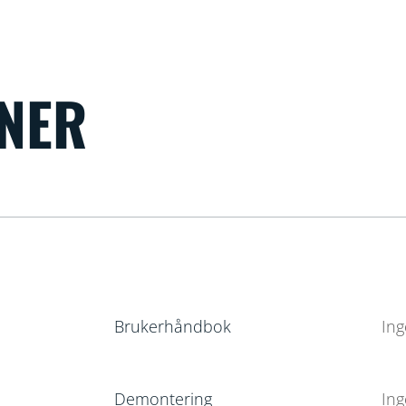
ONER
Brukerhåndbok
Ing
Demontering
Ing