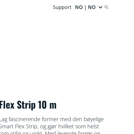
Support
NO | NO
Flex Strip 10 m
Lag fascinerende former med den bøyelige
Smart Flex Strip, og gjør hvilket som helst
rom stilig og unikt. Med levende farger og