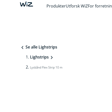
Produkter
Utforsk WiZ
For forretni
Se alle Lighstrips
Lighstrips
Lysbånd Flex Strip 10 m