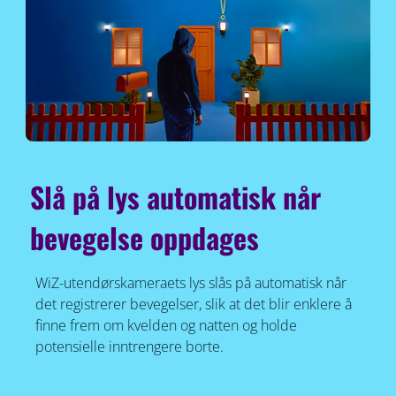
Slå på lys automatisk når
bevegelse oppdages
WiZ-utendørskameraets lys slås på automatisk når
det registrerer bevegelser, slik at det blir enklere å
finne frem om kvelden og natten og holde
potensielle inntrengere borte.