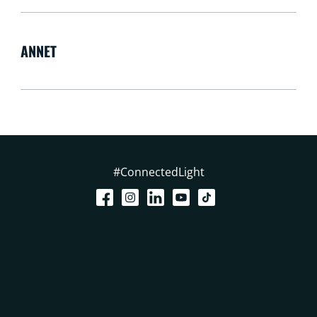
ANNET
#ConnectedLight