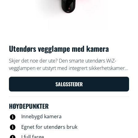
Utendørs vegglampe med kamera
Skjer det noe der ute? Den smarte utendørs WiZ-
vegglampen er utstyrt med integrert sikkerhetskamera
slik at du alltid vet hva som foregår. Det værbestandige
kameraets slår på lyset når det oppdager bevegelse –
SALGSSTEDER
slik at du både overrasker potensielle inntrengere og
selv finner frem i mørket.
HØYDEPUNKTER
Innebygd kamera
Egnet for utendørs bruk
I full farge