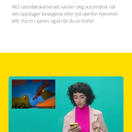
WiZ-utendørskameraet varsler deg automatisk når
det oppdager bevegelse eller lyd utenfor hjemmet
ditt. Ha ro i sjelen, også når du er borte!