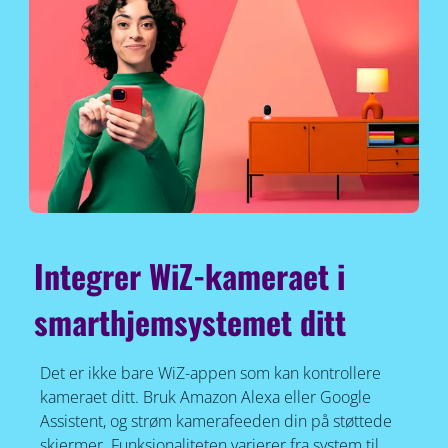
Integrer WiZ-kameraet i
smarthjemsystemet ditt
Det er ikke bare WiZ-appen som kan kontrollere
kameraet ditt. Bruk Amazon Alexa eller Google
Assistent, og strøm kamerafeeden din på støttede
skjermer. Funksjonaliteten varierer fra system til