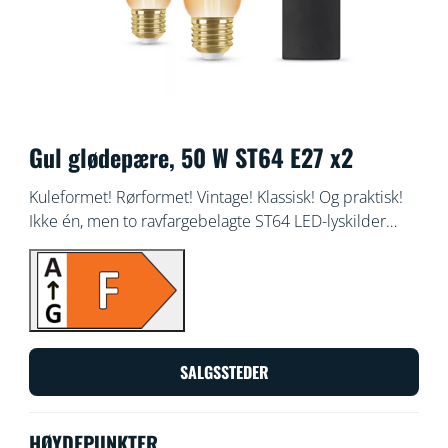
Gul glødepære, 50 W ST64 E27 x2
Kuleformet! Rørformet! Vintage! Klassisk! Og praktisk!
Ikke én, men to ravfargebelagte ST64 LED-lyskilder
PLUSS en WiZ-fjernkontroll, . Skap en vintage-stemning
med dine dekorative armaturer eller hvor du vil ha et
snev av elegant. Velg mellom hundrevis av nyanser av
hvitt lys fra koselig til kjølig, eller planlegg for å
automatisk justere til dine stadig skiftende behov og
humør. All Wi-Fi kan kontrolleres med WiZ-appen, WiZ-
SALGSSTEDER
fjernkontrollen eller stemmen din.
HØYDEPUNKTER