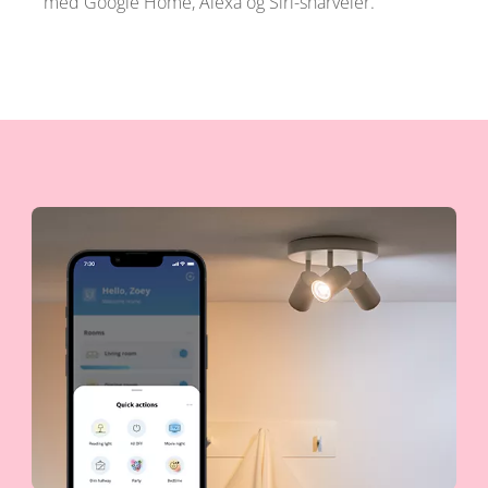
med Google Home, Alexa og Siri-snarveier.