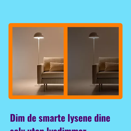
Dim de smarte lysene dine
selv uten lysdimmer