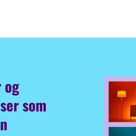
r og
user som
in