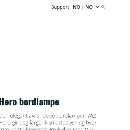
Support
NO | NO
Hero bordlampe
Den elegant avrundede bordlampen WiZ
Hero gir deg fargerik smartbelysning hvor
som helst i hjemmet. Bruk den med WiZ-