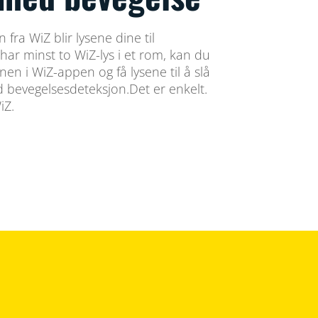
ra WiZ blir lysene dine til
har minst to WiZ-lys i et rom, kan du
en i WiZ-appen og få lysene til å slå
 bevegelsesdeteksjon.Det er enkelt.
iZ.