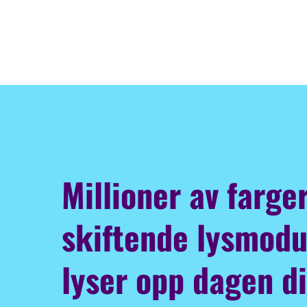
Millioner av farge
skiftende lysmod
lyser opp dagen d