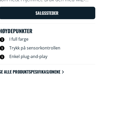
appen eller stemmen for å dempe lyset eller
gjøre det skarpere, eller bruk
SALGSSTEDER
forhåndsinnstilte lysmoduser på Wi-Fi-
oppsett.
HØYDEPUNKTER
I full farge
Trykk på sensorkontrollen
Enkel plug-and-play
SE ALLE PRODUKTSPESIFIKASJONENE