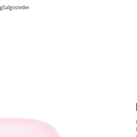
ng
Salgssteder