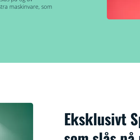
kstra maskinvare, som
Eksklusivt 
som slås på