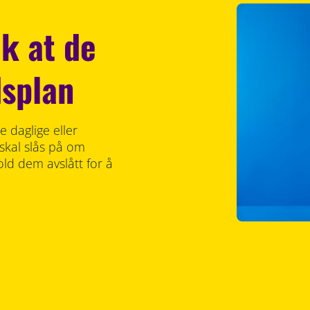
ik at de
dsplan
 daglige eller
 skal slås på om
ld dem avslått for å