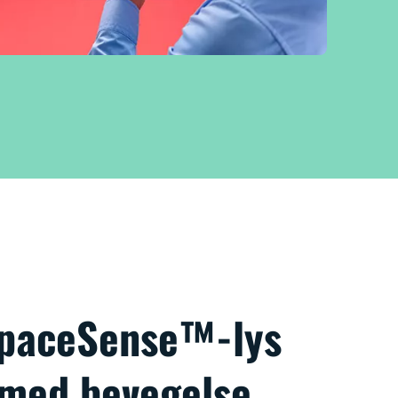
SpaceSense™-lys
 med bevegelse