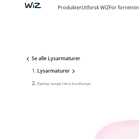
Produkter
Utforsk WiZ
For forretni
Se alle Lysarmaturer
Lysarmaturer
Bærbar lampe Hero bordlampe