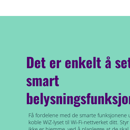
Det er enkelt å se
smart
belysningsfunksjo
Få fordelene med de smarte funksjonene 
koble WiZ-lyset til Wi-Fi-nettverket ditt. St
ikke er hjemme, ved å planlegge at de skal 