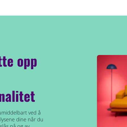
tte opp
nalitet
umiddelbart ved å
yr lysene dine når du
slås på og av