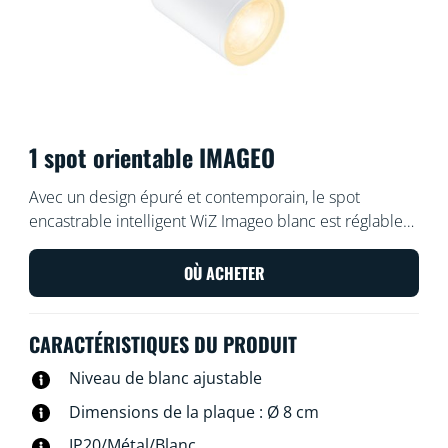
1 spot orientable IMAGEO
Avec un design épuré et contemporain, le spot
encastrable intelligent WiZ Imageo blanc est réglable
et projette une lumière blanche, chaude ou froide,
dans votre espace. Utilisez votre système Wi-Fi actuel
OÙ ACHETER
pour le contrôler depuis l'application WiZ ou avec
votre voix.
CARACTÉRISTIQUES DU PRODUIT
Niveau de blanc ajustable
Dimensions de la plaque : Ø 8 cm
IP20/Métal/Blanc