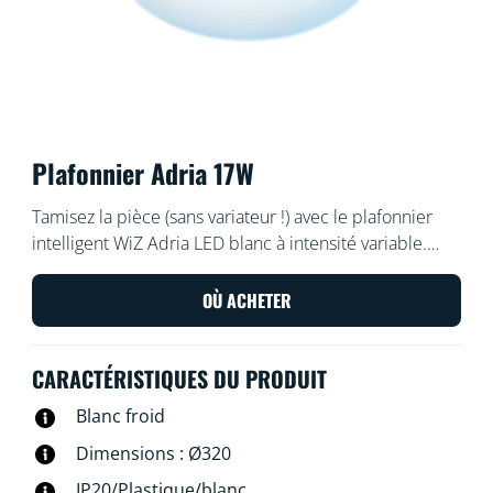
Plafonnier Adria 17W
Tamisez la pièce (sans variateur !) avec le plafonnier
intelligent WiZ Adria LED blanc à intensité variable.
Utilisez l'application WiZ ou votre voix pour allumer et
éteindre la lumière ou pour varier l'intensité lumineuse
OÙ ACHETER
sur les configurations Wi-Fi.
CARACTÉRISTIQUES DU PRODUIT
Blanc froid
Dimensions : Ø320
IP20/Plastique/blanc