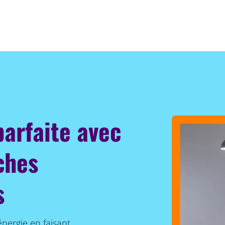
parfaite avec
ches
s
énergie en faisant