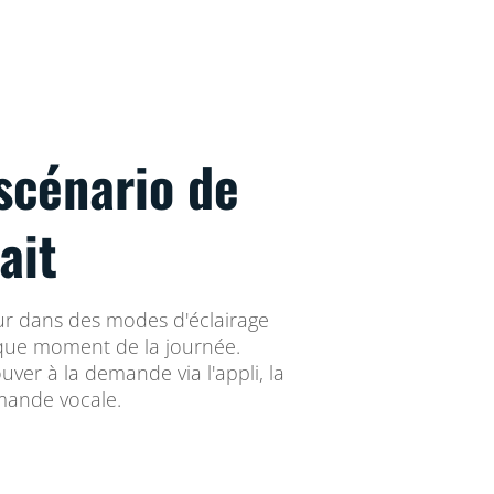
scénario de
ait
eur dans des modes d'éclairage
que moment de la journée.
ouver à la demande via l'appli, la
ande vocale.