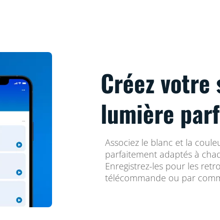
Créez votre 
lumière parf
Associez le blanc et la coul
parfaitement adaptés à cha
Enregistrez-les pour les retr
télécommande ou par comm