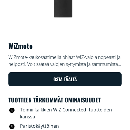
WiZmote
WiZmote-kaukosäätimellä ohjaat WiZ-valoja nopeasti ja
helposti. Voit säätää valojen syttymistä ja sammumista
sekä valon kirkkautta, voit vaihtaa yövaloon tai valita
jonkin neljästä suosikkivalaisutilastasi yhdellä
OSTA TÄÄLTÄ
painikkeen painalluksella. Voit ohjata kaikkia huoneen
valoja kaukosäätimellä, joka toimii kaikkien WiZ
TUOTTEEN TÄRKEIMMÄT OMINAISUUDET
Connected -tuotteiden kanssa. Kaukosäätimen
toimintasäde on 15 metriä, ja se toimii myös ilman Wi-
Toimii kaikkien WiZ Connected -tuotteiden
Fi-verkkoa.
kanssa
Paristokäyttöinen