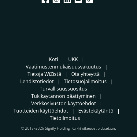
Koti
UKK
Vaatimustenmukaisuusvakuutus
Tietoja WiZistä
Ota yhteyttä
Lehdistötiedot
Tietosuojailmoitus
Turvallisuussuositus
Tukikäytännön päättyminen
Verkkosivuston käyttöehdot
Tuotteiden käyttöehdot
Evästekäytäntö
Tietoilmoitus
© 2018–2026 Signify Holding. Kaikki oikeudet pidätetään.