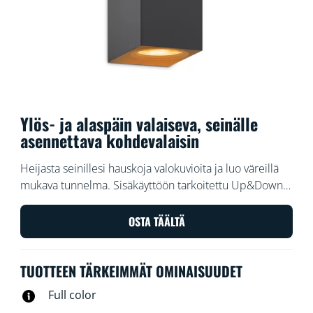
Ylös- ja alaspäin valaiseva, seinälle
asennettava kohdevalaisin
Heijasta seinillesi hauskoja valokuvioita ja luo väreillä
mukava tunnelma. Sisäkäyttöön tarkoitettu Up&Down -
seinävalaisimemme valaisee ylös- ja alaspäin, tuottaa
hauskoja valo-, varjo- ja värikuvioita sekä tekee
OSTA TÄÄLTÄ
huoneestasi näköisesi.
TUOTTEEN TÄRKEIMMÄT OMINAISUUDET
Full color