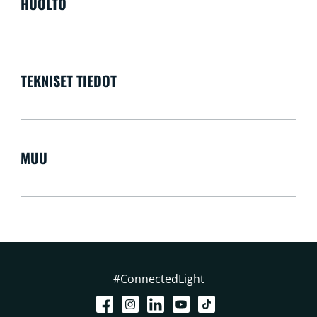
HUOLTO
TEKNISET TIEDOT
MUU
#ConnectedLight