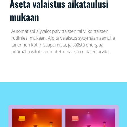
Aseta valaistus aikataulusi
mukaan
Automatisoi älyvalot päivittäisten tai viikoittaisten
rutiiniesi mukaan. Ajoita valaistus syttymään aamulla
tai ennen kotiin saapumista, ja säästä energiaa
pitämällä valot sammutettuina, kun niitä ei tarvita.