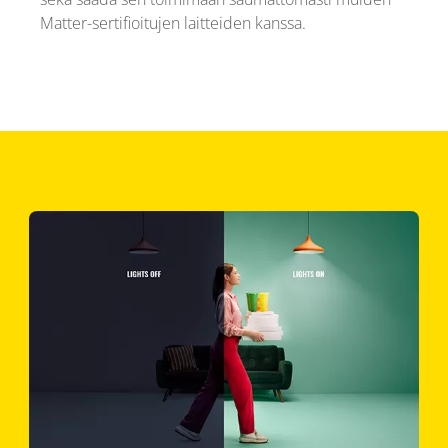
Matter-sertifioitujen laitteiden kanssa.