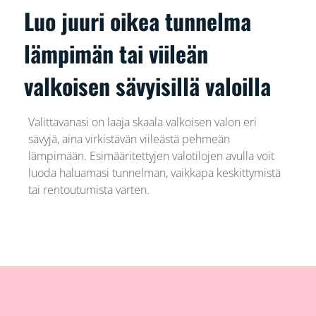
Luo juuri oikea tunnelma
lämpimän tai viileän
valkoisen sävyisillä valoilla
Valittavanasi on laaja skaala valkoisen valon eri
sävyjä, aina virkistävän viileästä pehmeän
lämpimään. Esimääritettyjen valotilojen avulla voit
luoda haluamasi tunnelman, vaikkapa keskittymistä
tai rentoutumista varten.