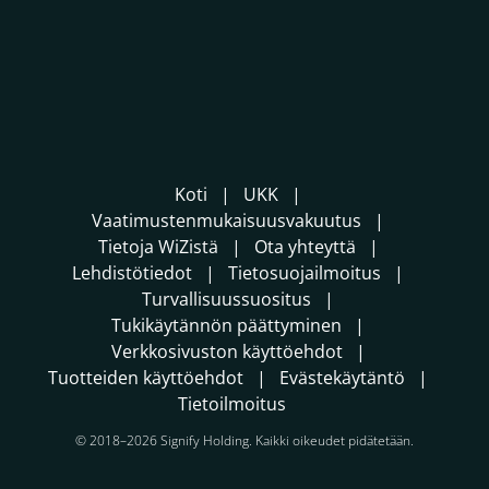
Koti
UKK
Vaatimustenmukaisuusvakuutus
Tietoja WiZistä
Ota yhteyttä
Lehdistötiedot
Tietosuojailmoitus
Turvallisuussuositus
Tukikäytännön päättyminen
Verkkosivuston käyttöehdot
Tuotteiden käyttöehdot
Evästekäytäntö
Tietoilmoitus
© 2018–2026 Signify Holding. Kaikki oikeudet pidätetään.