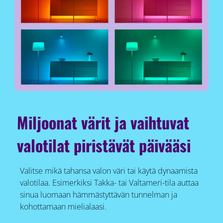
Miljoonat värit ja vaihtuvat
valotilat piristävät päivääsi
Valitse mikä tahansa valon väri tai käytä dynaamista
valotilaa. Esimerkiksi Takka- tai Valtameri-tila auttaa
sinua luomaan hämmästyttävän tunnelman ja
kohottamaan mielialaasi.