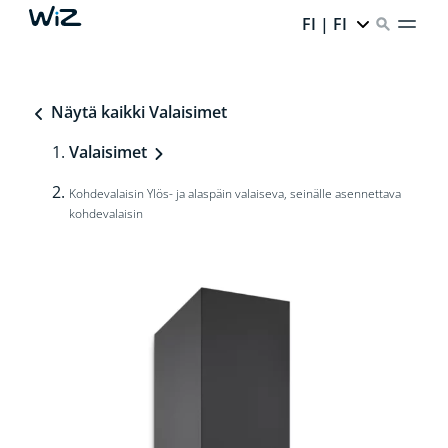
FI | FI
Näytä kaikki Valaisimet
Valaisimet
Kohdevalaisin Ylös- ja alaspäin valaiseva, seinälle asennettava
kohdevalaisin