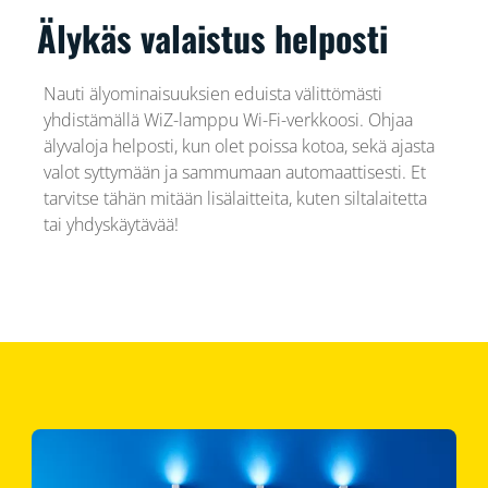
Älykäs valaistus helposti
Nauti älyominaisuuksien eduista välittömästi
yhdistämällä WiZ-lamppu Wi-Fi-verkkoosi. Ohjaa
älyvaloja helposti, kun olet poissa kotoa, sekä ajasta
valot syttymään ja sammumaan automaattisesti. Et
tarvitse tähän mitään lisälaitteita, kuten siltalaitetta
tai yhdyskäytävää!