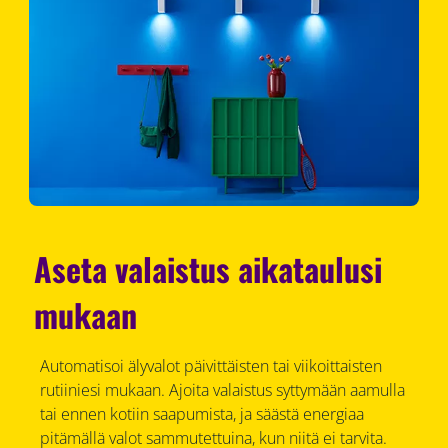
Aseta valaistus aikataulusi
mukaan
Automatisoi älyvalot päivittäisten tai viikoittaisten
rutiiniesi mukaan. Ajoita valaistus syttymään aamulla
tai ennen kotiin saapumista, ja säästä energiaa
pitämällä valot sammutettuina, kun niitä ei tarvita.