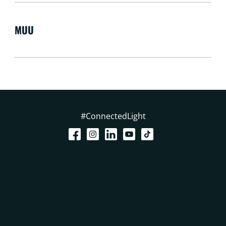
MUU
#ConnectedLight