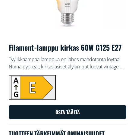
Filament-lamppu kirkas 60W G125 E27
Tyylikkäämpää lamppua on lähes mahdotonta löytää!
Nämä pyöreät, kirkaslasiset älylamput luovat vintage-
tunnelmaa koristeellisiin valaisimiin tai muuhun
sisustukseen. Voit valita jonkin sadoista valkoisen valon
sävyistä lämpimästä viileään tai ajastaa valon
muuttumaan automaattisesti vaihtuvien tarpeiden ja
mielialojen mukaan. Voit ohjata valoa Wi-Fi-yhteydellä
ja WiZ-sovelluksella, WiZ-kytkimellä tai äänelläsi.
OSTA TÄÄLTÄ
TUOTTEEN TÄRKEIMMÄT OMINAISUUDET