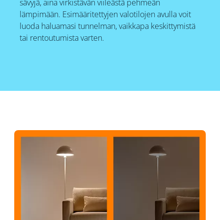
sävyjä, aina virkistävän viileästä pehmeän
lämpimään. Esimääritettyjen valotilojen avulla voit
luoda haluamasi tunnelman, vaikkapa keskittymistä
tai rentoutumista varten.