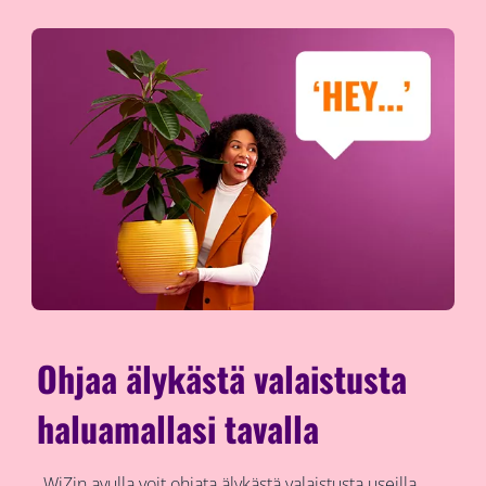
Ohjaa älykästä valaistusta
haluamallasi tavalla
WiZin avulla voit ohjata älykästä valaistusta useilla