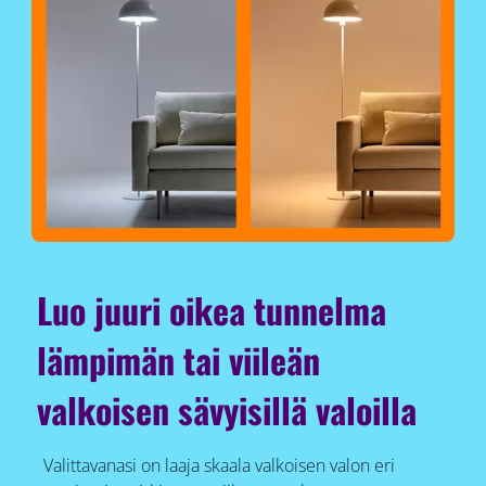
Luo juuri oikea tunnelma
lämpimän tai viileän
valkoisen sävyisillä valoilla
Valittavanasi on laaja skaala valkoisen valon eri