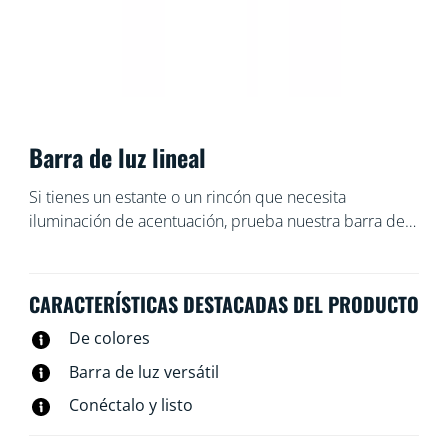
Barra de luz lineal
Si tienes un estante o un rincón que necesita
iluminación de acentuación, prueba nuestra barra de
luz lineal. Esta barra delgada irradia muchos colores y
es fácil de colocar en espacios pequeños. Basta con
inclinarlo sobre uno de sus lados para ajustar el ángulo
CARACTERÍSTICAS DESTACADAS DEL PRODUCTO
de la luz. ¿Prefieres una luz más larga? Conecta una
De colores
segunda barra para duplicar el efecto.
Barra de luz versátil
Conéctalo y listo