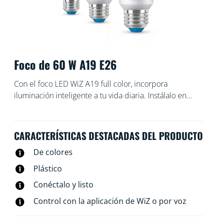
Foco de 60 W A19 E26
Con el foco LED WiZ A19 full color, incorpora
iluminación inteligente a tu vida diaria. Instálalo en
cualquier luminaria para crear el ambiente que
desees, ya que puedes elegir entre una luz blanca
cálida o fría, o bien entre 16 millones de colores.
CARACTERÍSTICAS DESTACADAS DEL PRODUCTO
Puedes programar las luces para que se enciendan o
De colores
se apaguen según tus rutinas diarias o semanales,
controlarlas con tu teléfono inteligente o comandos de
Plástico
voz e incluso puedes tener acceso a tu iluminación
Conéctalo y listo
cuando no estás en casa. Las luces WiZ se conectan a
la red wifi existente, sin necesidad de otro hardware.
Control con la aplicación de WiZ o por voz