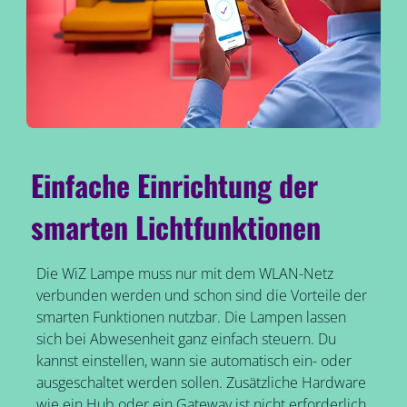
Einfache Einrichtung der
smarten Lichtfunktionen
Die WiZ Lampe muss nur mit dem WLAN-Netz
verbunden werden und schon sind die Vorteile der
smarten Funktionen nutzbar. Die Lampen lassen
sich bei Abwesenheit ganz einfach steuern. Du
kannst einstellen, wann sie automatisch ein- oder
ausgeschaltet werden sollen. Zusätzliche Hardware
wie ein Hub oder ein Gateway ist nicht erforderlich.