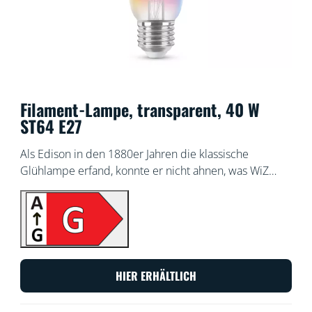
Filament-Lampe, transparent, 40 W
ST64 E27
Als Edison in den 1880er Jahren die klassische
Glühlampe erfand, konnte er nicht ahnen, was WiZ
heute daraus machen würde! Selbst wenn sie
ausgeschaltet sind, sehen WiZ Filament-Lampen
großartig aus. Doch wenn sie erst einmal eingeschaltet
sind, entfalten sie ihren wahren Zauber. Diese
dimmbaren, transparenten smarten Lampen erzeugen
Licht in Millionen Farben und Weißtönen von
HIER ERHÄLTLICH
gemütlich warm bis kaltweiß. Genieße den klassischen
Stil der herkömmlichen Glühlampe und profitiere