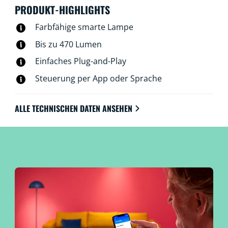
zugleich von den energiesparenden Eigenschaften der
PRODUKT-HIGHLIGHTS
LED. Dank der WiZ Connected Technologie lassen sich
Farbfähige smarte Lampe
die Lampen einfach über WLAN und die WiZ App, die
WiZ remote Fernbedienung oder per Stimme steuern.
Bis zu 470 Lumen
Einfaches Plug-and-Play
Steuerung per App oder Sprache
ALLE TECHNISCHEN DATEN ANSEHEN