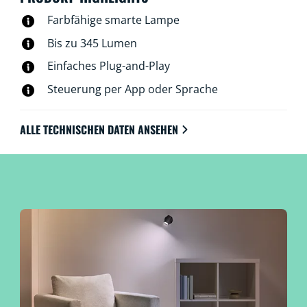
steuern. Daheim ebenso wie unterwegs. Du kannst die
Farbfähige smarte Lampe
WiZ-Spots im GU10-Formfaktor ganz einfach mit
Deinem vorhandenen WLAN verbinden. Du benötigst
Bis zu 345 Lumen
keine zusätzliche Hardware und keine
Einfaches Plug-and-Play
Netzwerkkenntnisse oder Einrichtungsprozesse.
Steuerung per App oder Sprache
ALLE TECHNISCHEN DATEN ANSEHEN