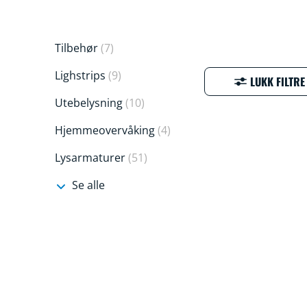
Tilbehør
(7)
Lighstrips
(9)
LUKK FILTRE
Utebelysning
(10)
Hjemmeovervåking
(4)
Lysarmaturer
(51)
Se alle