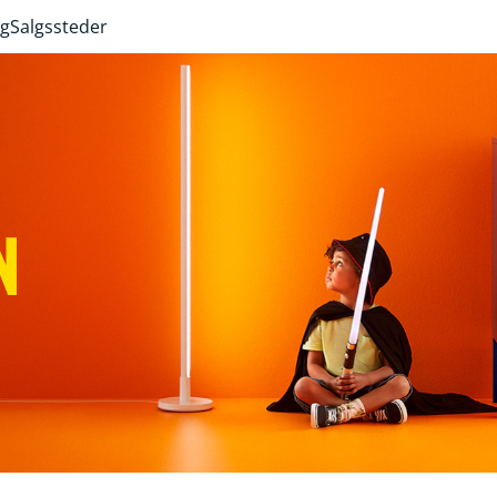
ng
Salgssteder
N