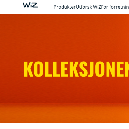
Produkter
Utforsk WiZ
For forretni
KOLLEKSJONE