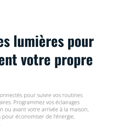
es lumières pour
vent votre propre
connectés pour suivre vos routines
res. Programmez vos éclairages
in ou avant votre arrivée à la maison,
ts pour économiser de l'énergie,
.