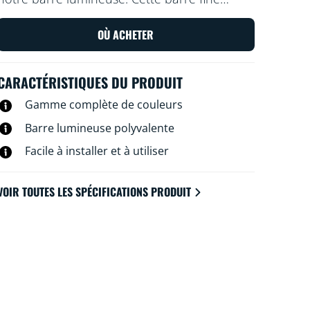
rayonne de nombreuses couleurs et
s’intègre facilement dans les petits espaces. Il
OÙ ACHETER
suffit de l'incliner sur un de ses côtés pour
régler l'angle de lumière. Vous préférez une
CARACTÉRISTIQUES DU PRODUIT
lumière à portée plus étendue ? Connectez
une deuxième barre pour doubler l'effet.
Gamme complète de couleurs
Barre lumineuse polyvalente
Facile à installer et à utiliser
VOIR TOUTES LES SPÉCIFICATIONS PRODUIT